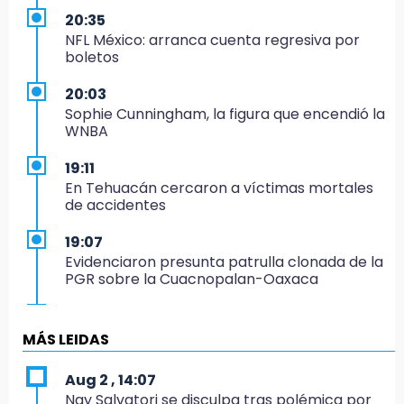
20:35
NFL México: arranca cuenta regresiva por
boletos
20:03
Sophie Cunningham, la figura que encendió la
WNBA
19:11
En Tehuacán cercaron a víctimas mortales
de accidentes
19:07
Evidenciaron presunta patrulla clonada de la
PGR sobre la Cuacnopalan-Oaxaca
19:04
Directora de Orquesta Symphonia UDLAP
MÁS LEIDAS
dirige agrupaciones de talla internacional
Aug 2 , 14:07
18:14
Nay Salvatori se disculpa tras polémica por