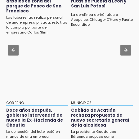
estudiantes con apoyo de 6 mil pesos
árboles en zona del
rutas de Puebla a León y
pagos tras concluir la zafra
parque de Paseo de San
San Luis Potosí
Francisco
Aug 1 , 17:15
La aerolínea abrirá rutas a
14:06
Las labores las realiza personal
Costó $403 mil rehabilitar accesos de
Acapulco, Chicago-O’Hare y Puerto
Piden ayuda en Chignahuapan para
de una empresa privada, esto tras
Escondido
Traumatología y Ortopedia del IMSS
la compra por parte del
identificar a hombre hospitalizado
empresario Carlos Slim
Aug 1 , 17:36
14:03
Alcaldesa exhibe patrullas tras polémico
IBERO Puebla abre sus puertas con la
accidente en Chiautzingo
primera edición de FLIP
Aug 1 , 11:48
13:59
Huejotzingo tiene nuevo secretario de
Puebla, segundo nacional con tasa más alta
Seguridad Ciudadana: llega otro marino al
de muertes por diabetes
cargo
13:54
Falla convocatoria de inconformes de
GOBIERNO
MUNICIPIOS
Acatlán durante gira de Armenta en Chila
Doce años después,
Cabildo de Acatlán
gobierno intervendrá de
rechaza propuesta de
13:48
nuevo la Ex-Hacienda de
nuevo secretario general
Estado de México llevará su cultura al
Chautla
de la alcaldesa
Festival Cervantino 2026
La concesión del hotel está en
La presidenta Guadalupe
manos de una empresa
Bárcenas propuso como