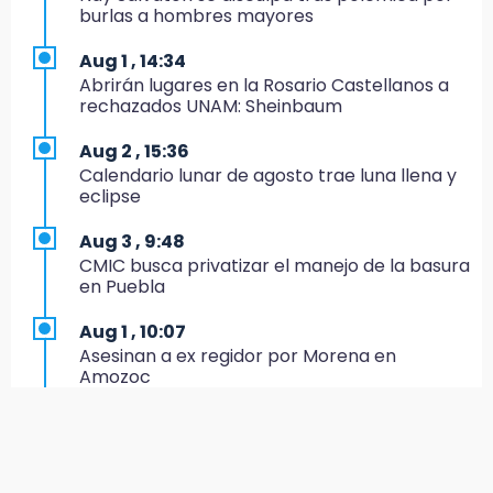
EE. UU. Sub-20 avanza a la final de
burlas a hombres mayores
CONCACAF
Aug 1 , 14:34
17:50
Abrirán lugares en la Rosario Castellanos a
Van 17 denuncias por delitos ambientales,
rechazados UNAM: Sheinbaum
pero no hay detenidos por incendios
Aug 2 , 15:36
17:01
Calendario lunar de agosto trae luna llena y
Vecinos de Atlixco-Metepec denuncian
eclipse
inseguridad en caminos alternos por obra
carretera
Aug 3 , 9:48
CMIC busca privatizar el manejo de la basura
16:52
en Puebla
Vacían negocio de ropa en Tehuacán;
pérdidas superan los 100 mil pesos
Aug 1 , 10:07
Asesinan a ex regidor por Morena en
16:49
Amozoc
Volcadura de tráiler provoca cierre total en
autopista Orizaba-Puebla
Aug 1 , 13:13
Feria de Teziutlán 2026: inicia con 16 días de
16:48
actividades en la Sierra Nororiental
Por segundo día, podan árboles en zona del