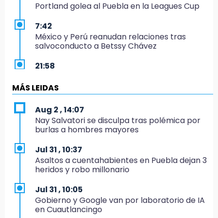
Portland golea al Puebla en la Leagues Cup
7:42
México y Perú reanudan relaciones tras
salvoconducto a Betssy Chávez
21:58
¡México, campeón de oro!
MÁS LEIDAS
21:26
Mezcal y artesanías de palma frenan la
Aug 2 , 14:07
migración en Caltepec, Puebla
Nay Salvatori se disculpa tras polémica por
burlas a hombres mayores
21:04
Isaac del Toro seguirá con UAE hasta 2031
Jul 31 , 10:37
Asaltos a cuentahabientes en Puebla dejan 3
20:45
heridos y robo millonario
Pensé que me iban a matar: Alberto narra lo
que vivió en un secuestro exprés
Jul 31 , 10:05
Gobierno y Google van por laboratorio de IA
20:09
en Cuautlancingo
Black Tiger IV hará su presentación en la