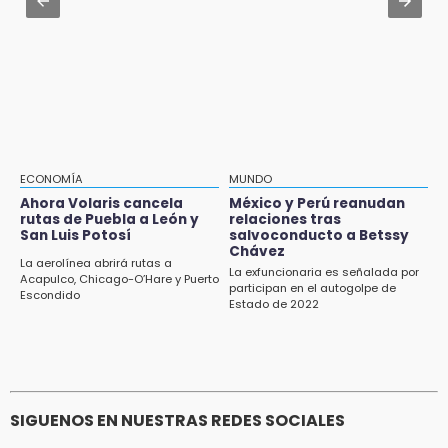
Ecoparque Tlalli-Malinche
Prepárate para lluvias intensas por frente
frío en Puebla
16:01
Artemisa niega uso electoral del programa
Agua para el Bienestar
15:57
Texmelucan abren convocatoria de Huertos
de Traspatio para grupos vulnerables
ECONOMÍA
MUNDO
Ahora Volaris cancela
México y Perú reanudan
15:43
rutas de Puebla a León y
relaciones tras
Investigan presunta reventa de más de 100
San Luis Potosí
salvoconducto a Betssy
lotes en panteón de Tehuacán
Chávez
La aerolínea abrirá rutas a
La exfuncionaria es señalada por
Acapulco, Chicago-O’Hare y Puerto
participan en el autogolpe de
15:32
Escondido
Estado de 2022
Roban bicicleta en menos de un minuto en
plaza de Libres
SIGUENOS EN NUESTRAS REDES SOCIALES