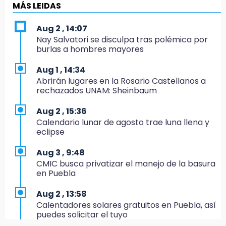
¡Comienza el camino! Pericos abre la serie
MÁS LEIDAS
ante Campeche
Aug 2 , 14:07
9:18
Nay Salvatori se disculpa tras polémica por
Sheinbaum llega a Puebla para encabezar
burlas a hombres mayores
programas de vivienda y reforestación
Aug 1 , 14:34
9:03
Abrirán lugares en la Rosario Castellanos a
Muere Jorge Messi
rechazados UNAM: Sheinbaum
8:21
Aug 2 , 15:36
¡México vuelve a los Olímpicos!
Calendario lunar de agosto trae luna llena y
eclipse
21:25
México se queda con la plata
Aug 3 , 9:48
CMIC busca privatizar el manejo de la basura
20:35
en Puebla
NFL México: arranca cuenta regresiva por
boletos
Aug 2 , 13:58
Calentadores solares gratuitos en Puebla, así
20:03
puedes solicitar el tuyo
Sophie Cunningham, la figura que encendió la