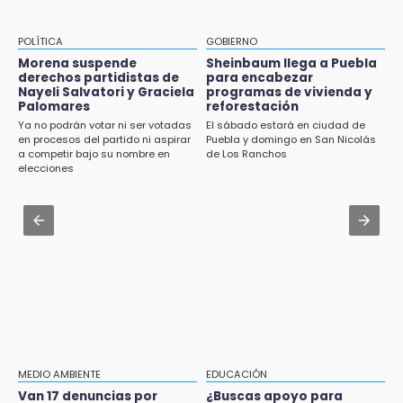
Traumatología y Ortopedia del IMSS
Cabildo de Acatlán rechaza propuesta de
nuevo secretario general de la alcaldesa
Aug 2 , 10:09
POLÍTICA
GOBIERNO
Regresan los arrancones a Puebla pese a
Morena suspende
Sheinbaum llega a Puebla
16:05
operativos de autoridades
derechos partidistas de
para encabezar
Doce años después, gobierno intervendrá de
Nayeli Salvatori y Graciela
programas de vivienda y
nuevo la Ex-Hacienda de Chautla
Palomares
reforestación
Aug 2 , 14:12
Ya no podrán votar ni ser votadas
El sábado estará en ciudad de
Anuncia Armenta pavimentación de
en procesos del partido ni aspirar
Puebla y domingo en San Nicolás
16:01
carretera Cholula-Xalitzintla y nuevo CESAT
a competir bajo su nombre en
de Los Ranchos
¡El Lobo Mexicano está de vuelta!
elecciones
Aug 2 , 13:14
15:49
Consulta cuándo y dónde te toca participar
Indigna a madre de Karla Valeria publicación
en la nueva ley indígena en Puebla
de su yerno Yeudiel
Aug 2 , 15:36
15:19
Karpa de Mente anuncia cartelera
Clausuran locales del mercado de
internacional de circo para agosto
Huauchinango; locatarios exigen soluciones
14:55
Escuelas de Molcaxac y Tehuitzingo anuncian
MEDIO AMBIENTE
EDUCACIÓN
inscripciones 2026-2027
Van 17 denuncias por
¿Buscas apoyo para