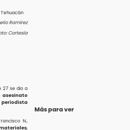
elio Ramírez
oto: Cortesía
 27 se dio a
l
asesinato
 periodista
Más para ver
ancisco N.,
materiales
,