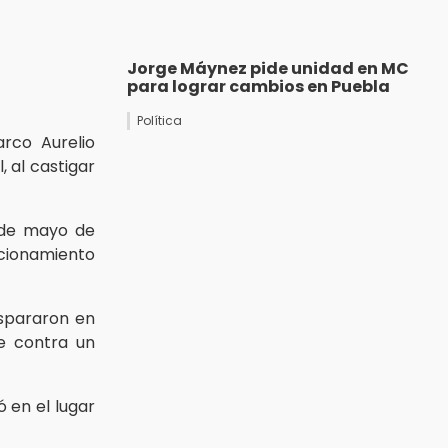
Jorge Máynez pide unidad en MC
para lograr cambios en Puebla
Política
rco Aurelio
l, al castigar
3 de mayo de
ccionamiento
ispararon en
e contra un
ó en el lugar