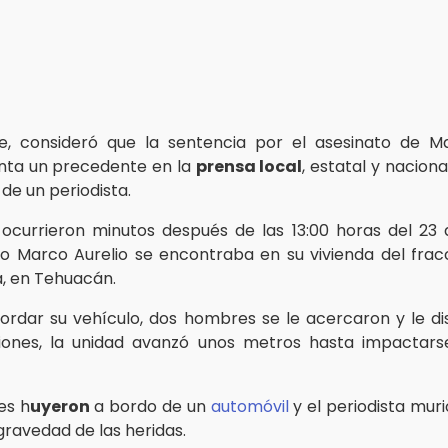
e, consideró que la sentencia por el asesinato de Ma
nta un precedente en la
prensa local
, estatal y naciona
 de un periodista.
ocurrieron minutos después de las 13:00 horas del 2
o Marco Aurelio se encontraba en su vivienda del fra
, en Tehuacán.
abordar su vehículo, dos hombres se le acercaron y le d
siones, la unidad avanzó unos metros hasta impactars
es h
uyeron
a bordo de un
automóvil
y el periodista muri
gravedad de las heridas.