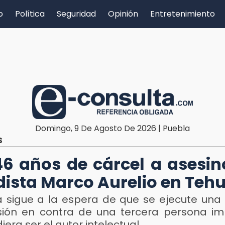
o
Política
Seguridad
Opinión
Entretenimiento
Domingo, 9 De Agosto De 2026 | Puebla
S
6 años de cárcel a asesin
dista Marco Aurelio en Teh
ia sigue a la espera de que se ejecute una
ión en contra de una tercera persona im
iera ser el autor intelectual