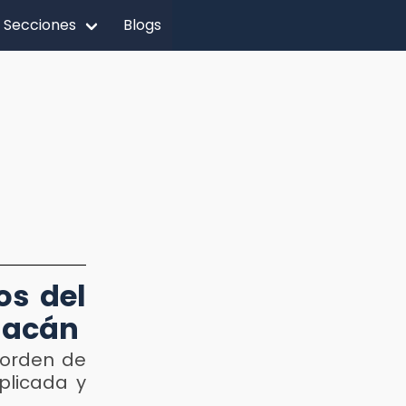
Secciones
Blogs
os del
uacán
 orden de
plicada y