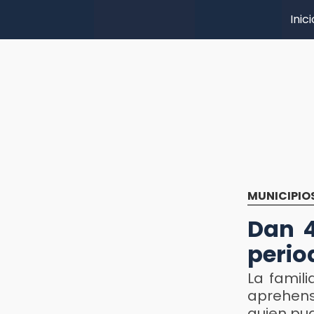
Inici
MUNICIPIO
Dan 4
perio
La famil
aprehens
quien pud