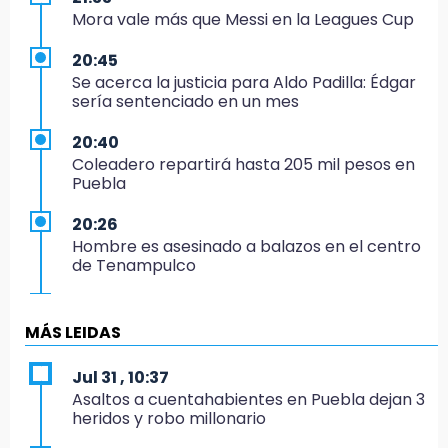
Mora vale más que Messi en la Leagues Cup
20:45
Se acerca la justicia para Aldo Padilla: Édgar
sería sentenciado en un mes
20:40
Coleadero repartirá hasta 205 mil pesos en
Puebla
20:26
Hombre es asesinado a balazos en el centro
de Tenampulco
19:49
BUAP pagó 74 millones por 25 nuevos
MÁS LEIDAS
autobuses del STU
Jul 31 , 10:37
19:33
Asaltos a cuentahabientes en Puebla dejan 3
Hallan sin vida a mujer y sus dos hijos en
heridos y robo millonario
vivienda de Huauchinango