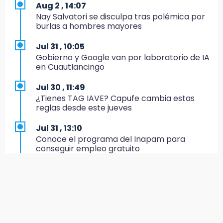
Aug 2 , 14:07
19:27
Nay Salvatori se disculpa tras polémica por
Identifican a dos hermanos asesinados cerca
burlas a hombres mayores
de la Central de Abastos de Huixcolotla
Jul 31 , 10:05
19:22
Gobierno y Google van por laboratorio de IA
Supervisa rectora Lilia Cedillo proceso de
en Cuautlancingo
inscripción del nivel superior
Jul 30 , 11:49
19:09
¿Tienes TAG IAVE? Capufe cambia estas
Checo y Cadillac, en blanco antes del parón
reglas desde este jueves
19:00
Jul 31 , 13:10
SSP pagará 63 millones por mantenimiento a
Conoce el programa del Inapam para
cámaras y luminaria del Periférico
conseguir empleo gratuito
18:14
Aug 1 , 14:34
Remesas en Puebla incrementan 3.9% en
Abrirán lugares en la Rosario Castellanos a
primer semestre de 2026
rechazados UNAM: Sheinbaum
18:12
Jul 31 , 12:59
Rayo provoca incendio en un pino al sur de la
Aprovecha las Ferias de Paz con consultas