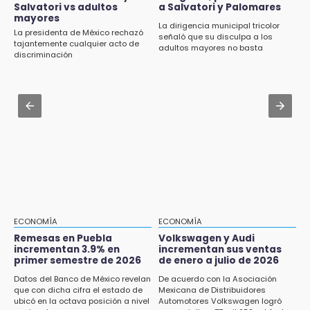
¿Estudias en una escuela militarizada? Esto
Salvatori vs adultos
a Salvatori y Palomares
debes hacer tras la orden de la SEP
mayores
15:43
La dirigencia municipal tricolor
La presidenta de México rechazó
señaló que su disculpa a los
Omar Muñoz pide responsabilidad a
Jul 30 , 14:45
tajantemente cualquier acto de
adultos mayores no basta
diputadas en sus declaraciones públicas
discriminación
Concacaf rechaza plan de la FIFA para
vender participación de sus torneos
15:22
Tehuacán: Buscan devolver 10 mil placas y
Jul 30 , 13:40
licencias retenidas durante 15 años
Artistas de Izúcar podrán solicitar apoyos de
hasta 70 mil pesos con Equiparte
15:13
Fuga de agua cumple casi un mes sin ser
atendida en San Andrés Cholula
15:13
Armenta confirma apertura de siete nuevas
Casas Carmen Serdán
ECONOMÍA
ECONOMÍA
Remesas en Puebla
Volkswagen y Audi
incrementan 3.9% en
incrementan sus ventas
15:12
primer semestre de 2026
de enero a julio de 2026
Puebla vibrará con una noche de fútbol,
béisbol y basquetbol
Datos del Banco de México revelan
De acuerdo con la Asociación
que con dicha cifra el estado de
Mexicana de Distribuidores
ubicó en la octava posición a nivel
Automotores Volkswagen logró
14:54