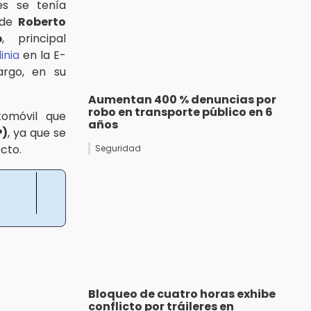
es se tenía
 de
Roberto
p
, principal
inia
en la E-
argo, en su
Aumentan 400 % denuncias por
robo en transporte público en 6
tomóvil que
años
P)
, ya que se
ecto.
Seguridad
Bloqueo de cuatro horas exhibe
conflicto por tráileres en