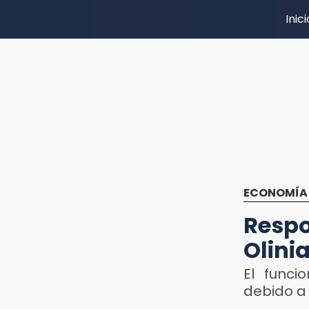
Inici
ECONOMÍA
Resp
Olini
El funci
debido a 