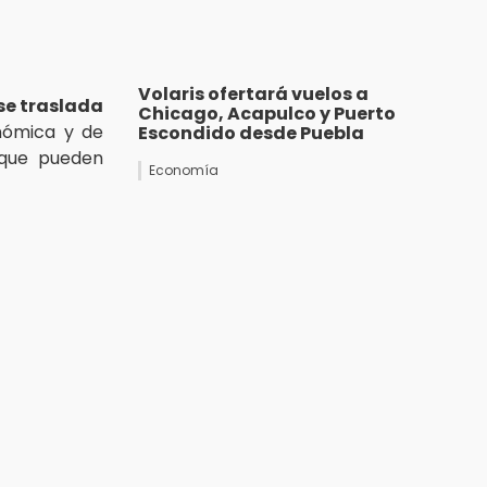
Volaris ofertará vuelos a
se traslada
Chicago, Acapulco y Puerto
nómica y de
Escondido desde Puebla
 que pueden
Economía