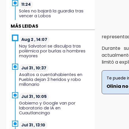
11:24
Soles no bajará la guardia tras
vencer a Lobos
MÁS LEIDAS
11:21
Clausuran 51 locales
representac
abandonados del Mercado
Aug 2 , 14:07
Municipal de Huauchinango
Nay Salvatori se disculpa tras
Durante su
polémica por burlas a hombres
actualmente
mayores
11:03
limitó a exp
Ataque a balazos contra vivienda
alarma a vecinos de Izúcar de
Jul 31 , 10:37
Matamoros
Asaltos a cuentahabientes en
Te puede i
Puebla dejan 3 heridos y robo
millonario
10:41
Olinia no
Sequía y robo de elotes agravan
crisis de productores en Valle de
Jul 31 , 10:05
Serdán
Gobierno y Google van por
laboratorio de IA en
Cuautlancingo
10:15
Volaris ofertará vuelos a Chicago,
Acapulco y Puerto Escondido
Jul 31 , 13:10