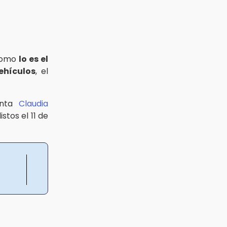
 como
lo es el
ehículos
, el
enta
Claudia
istos el 11 de