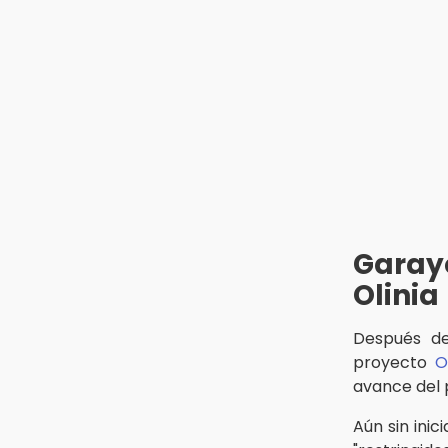
17:43
San Martín Texmelucan reforzará
revisiones a centros de
carburación tras fuga de gas
17:39
Padres de familia y alumnos de
AMIZ exigen que la institución siga
operando
Garay
Olinia
Después de 
proyecto
O
avance del 
Aún sin ini