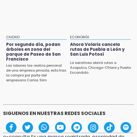
14:36
Inician las finales del Campeonato Nacional
Infantil, Juvenil y de Escaramuzas Puebla
2026
CIUDAD
ECONOMÍA
14:32
Por segundo día, podan
Ahora Volaris cancela
Sheinbaum destaca reducción de inflación
árboles en zona del
rutas de Puebla a León y
anual de 3.12 % en julio
parque de Paseo de San
San Luis Potosí
Francisco
La aerolínea abrirá rutas a
Las labores las realiza personal
14:18
Acapulco, Chicago-O’Hare y Puerto
de una empresa privada, esto tras
Escondido
Cañeros de Atencingo siguen sin recibir
la compra por parte del
pagos tras concluir la zafra
empresario Carlos Slim
SIGUENOS EN NUESTRAS REDES SOCIALES
e-consulta Es una marca registrada, propiedad de