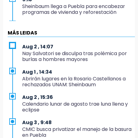
Sheinbaum llega a Puebla para encabezar
programas de vivienda y reforestación
9:03
Muere Jorge Messi
MÁS LEIDAS
8:21
Aug 2 , 14:07
¡México vuelve a los Olímpicos!
Nay Salvatori se disculpa tras polémica por
burlas a hombres mayores
21:25
México se queda con la plata
Aug 1 , 14:34
Abrirán lugares en la Rosario Castellanos a
20:35
rechazados UNAM: Sheinbaum
NFL México: arranca cuenta regresiva por
boletos
Aug 2 , 15:36
Calendario lunar de agosto trae luna llena y
20:03
eclipse
Sophie Cunningham, la figura que encendió la
WNBA
Aug 3 , 9:48
CMIC busca privatizar el manejo de la basura
19:11
en Puebla