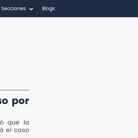
Secciones
Blogs
so por
mó que la
á el caso