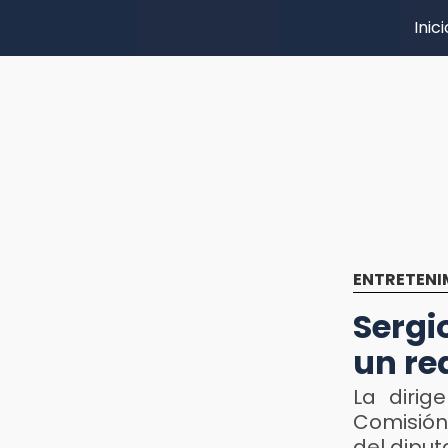
Inici
ENTRETENI
Sergi
un re
La dirig
Comisión
del diput