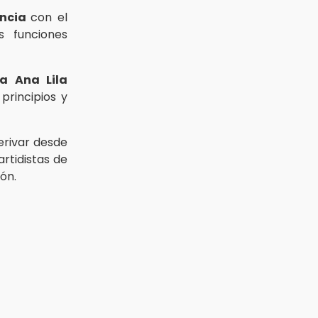
encia
con el
s funciones
a Ana Lila
rincipios y
erivar desde
rtidistas de
ón.