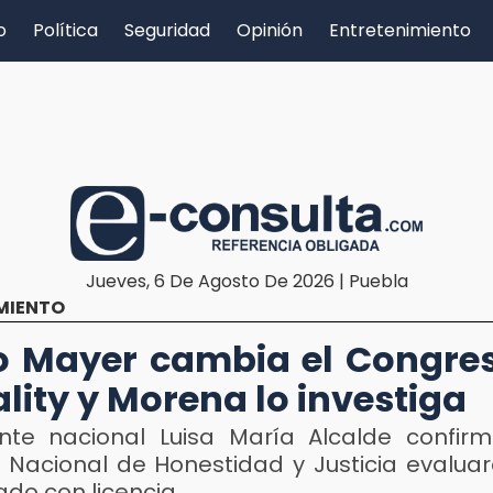
o
Política
Seguridad
Opinión
Entretenimiento
Jueves, 6 De Agosto De 2026 | Puebla
MIENTO
o Mayer cambia el Congre
ality y Morena lo investiga
ente nacional Luisa María Alcalde confir
 Nacional de Honestidad y Justicia evaluar
ado con licencia