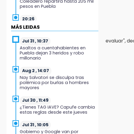
Coleadero repartirá hasta 205 mil
pesos en Puebla
20:26
Hombre es asesinado a balazos
MÁS LEIDAS
en el centro de Tenampulco
evaluar", d
Jul 31 , 10:37
19:49
Asaltos a cuentahabientes en
BUAP pagó 74 millones por 25
Puebla dejan 3 heridos y robo
nuevos autobuses del STU
millonario
19:33
Aug 2 , 14:07
Hallan sin vida a mujer y sus dos
Nay Salvatori se disculpa tras
hijos en vivienda de Huauchinango
polémica por burlas a hombres
mayores
19:27
Identifican a dos hermanos
Jul 30 , 11:49
asesinados cerca de la Central de
¿Tienes TAG IAVE? Capufe cambia
Abastos de Huixcolotla
estas reglas desde este jueves
19:22
Jul 31 , 10:05
Supervisa rectora Lilia Cedillo
Gobierno y Google van por
proceso de inscripción del nivel