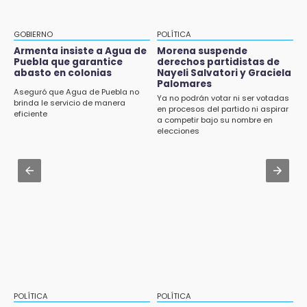
9:03
Aug 2 , 10:42
Muere Jorge Messi
Cartonería da vida a la gastronomía en
GOBIERNO
POLÍTICA
desfile de mojigangas de Atlixco 2026
Armenta insiste a Agua de
Morena suspende
8:21
Puebla que garantice
derechos partidistas de
¡México vuelve a los Olímpicos!
abasto en colonias
Nayeli Salvatori y Graciela
Aug 3 , 22:11
Palomares
CDH pide a Palomares y Nay Salvatori no
Aseguró que Agua de Puebla no
Ya no podrán votar ni ser votadas
estigmatizar a adultos mayores
brinda le servicio de manera
en procesos del partido ni aspirar
eficiente
a competir bajo su nombre en
Aug 2 , 12:04
elecciones
Gas LP baja en Puebla, aprovecha el precio
esta semana
Aug 3 , 18:05
Gobierno busca nuevos vuelos para
aeropuerto; 4 de los 12 nuevos peligran
POLÍTICA
POLÍTICA