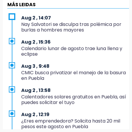
Centroamericanos
MÁS LEIDAS
17:24
Aug 2 , 14:07
El Quintalero: la panadería de Izúcar que
Nay Salvatori se disculpa tras polémica por
elabora pan de conejo para Santo Domingo
burlas a hombres mayores
17:20
Aug 2 , 15:36
Conductora se estampa contra vivienda y
Calendario lunar de agosto trae luna llena y
mata a trabajador en Tehuacán
eclipse
17:18
Aug 3 , 9:48
Advierten sanciones por estacionarse en
CMIC busca privatizar el manejo de la basura
avenida de Tlatlauquitepec
en Puebla
17:15
Aug 2 , 13:58
Profeco suspende Cimera Gym Club en
Calentadores solares gratuitos en Puebla, así
Cholula tras detectar cinco irregularidades
puedes solicitar el tuyo
16:51
Aug 2 , 12:19
Recuperan espacios deportivos en La
¿Eres emprendedora? Solicita hasta 20 mil
Libertad
pesos este agosto en Puebla