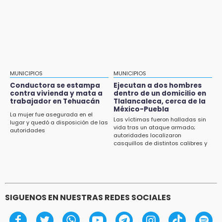
Aug 2 , 14:06
Identifican a dos víctimas de fatal volcadura
en barranco de Pantepec
MUNICIPIOS
MUNICIPIOS
Conductora se estampa
Ejecutan a dos hombres
contra vivienda y mata a
dentro de un domicilio en
trabajador en Tehuacán
Tlalancaleca, cerca de la
México-Puebla
La mujer fue asegurada en el
Las víctimas fueron halladas sin
lugar y quedó a disposición de las
vida tras un ataque armado;
autoridades
autoridades localizaron
casquillos de distintos calibres y
un vehículo con reporte de robo
SIGUENOS EN NUESTRAS REDES SOCIALES