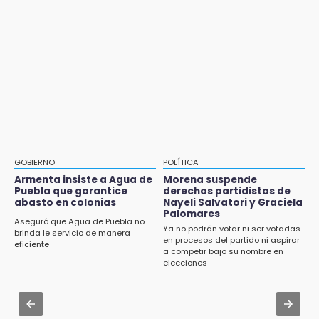
estigmatizar a adultos mayores
Muere Jorge Messi
Aug 2 , 10:42
8:21
Cartonería da vida a la gastronomía en
¡México vuelve a los Olímpicos!
desfile de mojigangas de Atlixco 2026
21:25
Aug 2 , 15:46
México se queda con la plata
Mujeres de Coapan celebran su cultura en la
Carrera de la Tortilla
20:35
NFL México: arranca cuenta regresiva por
Aug 2 , 17:07
boletos
Miss Turismo Puebla 2026 impulsa a
GOBIERNO
POLÍTICA
Chignautla como destino turístico estatal
Armenta insiste a Agua de
Morena suspende
Puebla que garantice
derechos partidistas de
abasto en colonias
Nayeli Salvatori y Graciela
Aug 2 , 12:04
Palomares
Gas LP baja en Puebla, aprovecha el precio
Aseguró que Agua de Puebla no
Ya no podrán votar ni ser votadas
esta semana
brinda le servicio de manera
en procesos del partido ni aspirar
eficiente
a competir bajo su nombre en
Aug 2 , 11:35
elecciones
Patrulla de Santa Isabel Cholula choca
contra puente en la Puebla-Atlixco