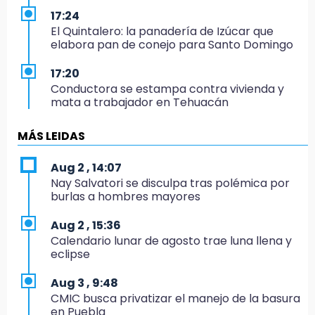
17:24
El Quintalero: la panadería de Izúcar que
elabora pan de conejo para Santo Domingo
17:20
Conductora se estampa contra vivienda y
mata a trabajador en Tehuacán
17:18
MÁS LEIDAS
Advierten sanciones por estacionarse en
avenida de Tlatlauquitepec
Aug 2 , 14:07
Nay Salvatori se disculpa tras polémica por
17:15
burlas a hombres mayores
Profeco suspende Cimera Gym Club en
Cholula tras detectar cinco irregularidades
Aug 2 , 15:36
Calendario lunar de agosto trae luna llena y
16:51
eclipse
Recuperan espacios deportivos en La
Libertad
Aug 3 , 9:48
CMIC busca privatizar el manejo de la basura
16:45
en Puebla