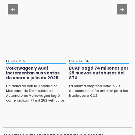
mediante el SAT
Jul 31 , 14:22
Robos a cuentahabientes en Puebla, por
16:40
filtraciones desde bancos: SSP
Inauguran la rehabilitación del bajo puente
en Texmelucan
16:26
Reclamo por obras deriva en intercambio
con alcalde de Juan Galindo
ECONOMÍA
EDUCACIÓN
16:24
Volkswagen y Audi
BUAP pagó 74 millones por
incrementan sus ventas
25 nuevos autobuses del
Volkswagen y Audi incrementan sus ventas
de enero a julio de 2026
STU
de enero a julio de 2026
De acuerdo con la Asociación
La misma empresa vendió 20
16:19
Mexicana de Distribuidores
autobuses el año anterior para los
Automotores Volkswagen logró
traslados a CU2
FIFA niega pacto por la final del Mundial 2030
comercializar 77 mil 252 vehículos