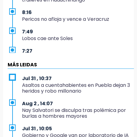
8:16
Pericos no afloja y vence a Veracruz
7:49
Lobos cae ante Soles
7:27
Por asesinato y desaparición desafueran a 2
ediles de MC en Veracruz
MÁS LEIDAS
6:48
Jul 31 , 10:37
Detienen a 4 que asaltaron el Coppel del
Asaltos a cuentahabientes en Puebla dejan 3
Centro Histórico: recuperan botín
heridos y robo millonario
22:09
Aug 2 , 14:07
México Sub-20 aplasta a Panamá y sella su
Nay Salvatori se disculpa tras polémica por
boleto al Mundial 2027
burlas a hombres mayores
21:33
Jul 31 , 10:05
Mora vale más que Messi en la Leagues Cup
Gobierno y Google van por laboratorio de IA