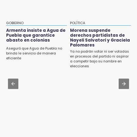
programas de vivienda y reforestación
Carrera de la Tortilla
9:03
Aug 3 , 22:11
Muere Jorge Messi
CDH pide a Palomares y Nay Salvatori no
GOBIERNO
POLÍTICA
estigmatizar a adultos mayores
Armenta insiste a Agua de
Morena suspende
8:21
Puebla que garantice
derechos partidistas de
¡México vuelve a los Olímpicos!
abasto en colonias
Nayeli Salvatori y Graciela
Aug 2 , 10:42
Palomares
Cartonería da vida a la gastronomía en
Aseguró que Agua de Puebla no
Ya no podrán votar ni ser votadas
desfile de mojigangas de Atlixco 2026
brinda le servicio de manera
en procesos del partido ni aspirar
eficiente
a competir bajo su nombre en
Aug 3 , 18:05
elecciones
Gobierno busca nuevos vuelos para
aeropuerto; 4 de los 12 nuevos peligran
Aug 2 , 12:04
Gas LP baja en Puebla, aprovecha el precio
esta semana