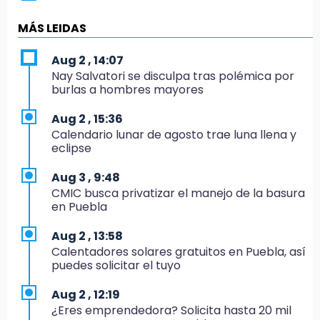
México hace historia: tricampeón de
Centroamericanos
MÁS LEIDAS
17:24
Aug 2 , 14:07
El Quintalero: la panadería de Izúcar que
Nay Salvatori se disculpa tras polémica por
elabora pan de conejo para Santo Domingo
burlas a hombres mayores
17:20
Aug 2 , 15:36
Conductora se estampa contra vivienda y
Calendario lunar de agosto trae luna llena y
mata a trabajador en Tehuacán
eclipse
17:18
Aug 3 , 9:48
Advierten sanciones por estacionarse en
CMIC busca privatizar el manejo de la basura
avenida de Tlatlauquitepec
en Puebla
17:15
Aug 2 , 13:58
Profeco suspende Cimera Gym Club en
Calentadores solares gratuitos en Puebla, así
Cholula tras detectar cinco irregularidades
puedes solicitar el tuyo
16:51
Aug 2 , 12:19
Recuperan espacios deportivos en La
¿Eres emprendedora? Solicita hasta 20 mil
Libertad