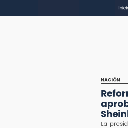
Inici
NACIÓN
Refo
apro
Shei
La presi