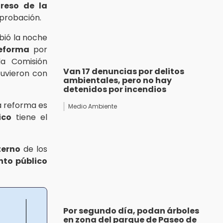
reso de la
aprobación.
bió la noche
eforma
por
la Comisión
Van 17 denuncias por delitos
tuvieron con
ambientales, pero no hay
detenidos por incendios
a reforma es
Medio Ambiente
ico
tiene el
terno
de los
nto público
Por segundo día, podan árboles
en zona del parque de Paseo de