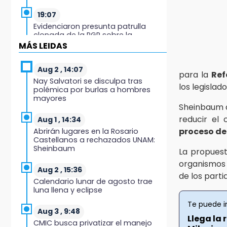
19:07
Evidenciaron presunta patrulla
clonada de la PGR sobre la
Cuacnopalan-Oaxaca
MÁS LEIDAS
19:04
Aug 2 , 14:07
para la
Ref
Directora de Orquesta Symphonia
Nay Salvatori se disculpa tras
UDLAP dirige agrupaciones de talla
los legislad
polémica por burlas a hombres
internacional
mayores
Sheinbaum d
18:14
reducir el 
Aug 1 , 14:34
EE. UU. Sub-20 avanza a la final de
proceso de
Abrirán lugares en la Rosario
CONCACAF
Castellanos a rechazados UNAM:
Sheinbaum
La propues
17:50
organismos
Van 17 denuncias por delitos
Aug 2 , 15:36
de los parti
ambientales, pero no hay
Calendario lunar de agosto trae
detenidos por incendios
luna llena y eclipse
Te puede i
17:01
Aug 3 , 9:48
Llega la
Vecinos de Atlixco-Metepec
CMIC busca privatizar el manejo
denuncian inseguridad en