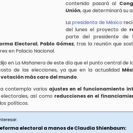
contenido pasará al
Cong
Unión
, que determinará su 
La
presidenta de México
reci
del lunes el proyecto de
r
parte del presidente de 
orma Electoral
,
Pablo Gómez
, tras la reunión que sos
ores en Palacio Nacional.
ijo en La Mañanera de este día que el punto central de l
costo de las elecciones, ya que en la actualidad
Méx
 votación más caro del mundo
.
ta contempla varios
ajustes en el funcionamiento in
 electorales, así como
reducciones en el financiamie
dos políticos.
nteresar:
 reforma electoral a manos de Claudia Shienbaum: