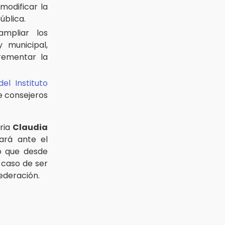
modificar la
ública.
mpliar los
 municipal,
rementar la
el Instituto
de consejeros
ria
Claudia
ará ante el
o que desde
 caso de ser
ederación.