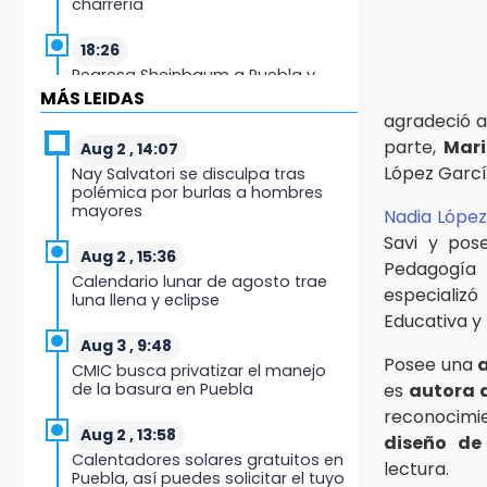
charrería
18:26
Regresa Sheinbaum a Puebla y
entrega viviendas: programa
MÁS LEIDAS
avanza 30 %
agradeció a
parte,
Mari
Aug 2 , 14:07
18:11
López Garcí
Nay Salvatori se disculpa tras
México hace historia: tricampeón
polémica por burlas a hombres
de Centroamericanos
mayores
Nadia Lópe
Savi y pos
17:24
Aug 2 , 15:36
Pedagogía 
El Quintalero: la panadería de
Calendario lunar de agosto trae
Izúcar que elabora pan de conejo
especializ
luna llena y eclipse
para Santo Domingo
Educativa y 
Aug 3 , 9:48
17:20
Posee una
CMIC busca privatizar el manejo
Conductora se estampa contra
de la basura en Puebla
es
autora d
vivienda y mata a trabajador en
reconocimie
Tehuacán
Aug 2 , 13:58
diseño de
Calentadores solares gratuitos en
17:18
lectura.
Puebla, así puedes solicitar el tuyo
Advierten sanciones por