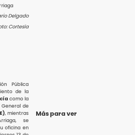
ario Delgado
oto: Cortesía
ión Pública
iento de la
cía
como la
n General de
Más para ver
E)
, mientras
rriaga, se
u oficina en
iernes 13 de