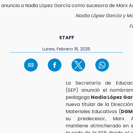
Nadia López García y M
F
STAFF
Lunes, Febrero 16, 2026
La Secretaría de Educac
(SEP) anunció el nombram
pedagoga
Nadia López Gar
nueva titular de la Direcció
Materiales Educativos (
DGM
su predecesor, Marx A
mantiene atrincherado en s
la sede de la SEP desde el v