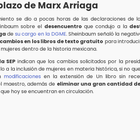
lazo de Marx Arriaga
ento se dio a pocas horas de las declaraciones de l
einbaum sobre el
desencuentro
que condujo a la
des
ga
de
su cargo en la DGME
. Sheinbaum señaló la negativ
cambios en los libros de texto gratuito
para introduc
mujeres dentro de la historia mexicana.
la SEP
indican que los cambios solicitados por la presi
lo a la inclusión de mujeres en materia histórica, si no q
an
modificaciones
en la extensión de Un libro sin rece
el maestro
,
además de
eliminar una gran cantidad d
s que hoy se encuentran en circulación.