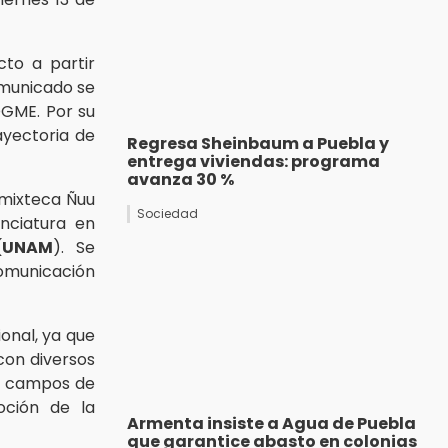
to a partir
omunicado se
DGME. Por su
rayectoria de
Regresa Sheinbaum a Puebla y
entrega viviendas: programa
avanza 30 %
 mixteca Ñuu
Sociedad
nciatura en
(
UNAM
). Se
omunicación
ional, ya que
con diversos
os campos de
oción de la
Armenta insiste a Agua de Puebla
que garantice abasto en colonias