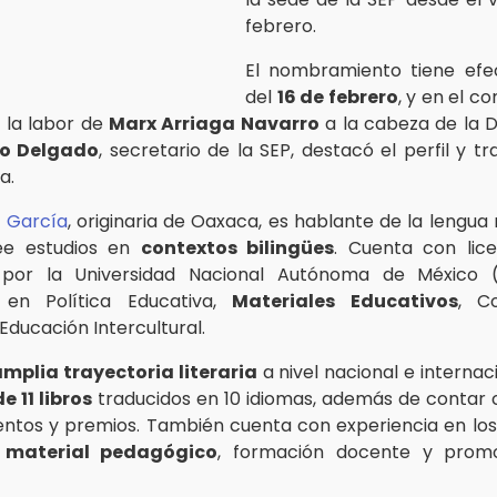
febrero.
El nombramiento tiene efec
del
16 de febrero
, y en el c
 la labor de
Marx Arriaga Navarro
a la cabeza de la 
o Delgado
, secretario de la SEP, destacó el perfil y t
a.
z García
, originaria de Oaxaca, es hablante de la lengua
ee estudios en
contextos bilingües
. Cuenta con lice
por la Universidad Nacional Autónoma de México 
ó en Política Educativa,
Materiales Educativos
, C
Educación Intercultural.
amplia trayectoria literaria
a nivel nacional e internac
e 11 libros
traducidos en 10 idiomas, además de contar 
ntos y premios. También cuenta con experiencia en l
 material pedagógico
, formación docente y prom