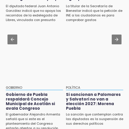
14:29
el precio por Vinícius Jr.
El diputado federal Juan Antonio
La titular de la Secretaría de
Feria Patronal invita a vivir diez días de
González indicó que no apoya los
Bienestar indicó que la petición de
tradición
Jul 31 , 13:35
recorridos de la exdelegada de
INE a los ciudadanos es para
Libres, vinculada con presunto
comprobar gastos
El mexicano Karim López firma contrato
14:29
líder delictivo
multianual con Memphis Grizzlies
Acatlán: regidora llama a diputados a actuar
con justicia e imparcialidad
Jul 31 , 13:46
Certifícate como operador de transporte en
14:21
Icatep
SICT descarta ampliación de la carretera
Izúcar de Matamoros-Amayuca en 2026
13:43
Detienen a tres saqueadores en la zona
arqueológica de Los Teteles
GOBIERNO
POLÍTICA
Gobierno de Puebla
Si sancionan a Palomares
13:41
respaldará Concejo
y Salvatori no van a
Profepa frena saqueo de orquídeas y
Municipal de Acatlán si
elección 2027: Morena
asegura 171 plantas en Huauchinango
avala Congreso
Puebla
El gobernador Alejandro Armenta
La sanción que contemplan contra
13:39
señaló que si este es el
las diputadas es la suspensión de
planteamiento del Congreso
sus derechos políticos
Restringen vehículos todo terreno durante la
estarán atentos a su resolución