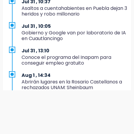
Jul 31 , 10:37
Asaltos a cuentahabientes en Puebla dejan 3
15:32
heridos y robo millonario
Roban bicicleta en menos de un minuto en
plaza de Libres
Jul 31 , 10:05
Gobierno y Google van por laboratorio de IA
15:26
en Cuautlancingo
Grupo armado asalta gasera en San Andrés
Cholula
Jul 31 , 13:10
Conoce el programa del Inapam para
15:21
conseguir empleo gratuito
Texmelucan contará con más de 500
cámaras de videovigilancia
Aug 1 , 14:34
Abrirán lugares en la Rosario Castellanos a
15:08
rechazados UNAM: Sheinbaum
Huitzilan de Serdán espera hasta 30 mil
visitantes en feria
Jul 31 , 12:59
Aprovecha las Ferias de Paz con consultas
15:07
médicas gratis en Puebla
Rastro de Atlixco descarta clembuterol y
alerta por mataderos clandestinos
Aug 2 , 15:36
Calendario lunar de agosto trae luna llena y
15:03