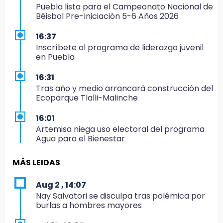
Puebla lista para el Campeonato Nacional de
Béisbol Pre-Iniciación 5-6 Años 2026
16:37
Inscríbete al programa de liderazgo juvenil
en Puebla
16:31
Tras año y medio arrancará construcción del
Ecoparque Tlalli-Malinche
16:01
Artemisa niega uso electoral del programa
Agua para el Bienestar
15:57
MÁS LEIDAS
Texmelucan abren convocatoria de Huertos
de Traspatio para grupos vulnerables
Aug 2 , 14:07
Nay Salvatori se disculpa tras polémica por
15:43
burlas a hombres mayores
Investigan presunta reventa de más de 100
lotes en panteón de Tehuacán