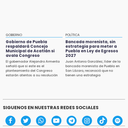
Prepárate para lluvias intensas por frente
frío en Puebla
15:07
Rastro de Atlixco descarta clembuterol y
alerta por mataderos clandestinos
15:03
GOBIERNO
POLÍTICA
Cholula estrena agenda cultural con siete
Gobierno de Puebla
Bancada morenista, sin
actividades
respaldará Concejo
estrategia para meter a
Municipal de Acatlán si
Puebla en Ley de Egresos
15:01
avala Congreso
2027
Gobierno de Puebla respaldará Concejo
El gobernador Alejandro Armenta
Juan Antonio González, líder de la
señaló que si este es el
bancada morenista de Puebla en
Municipal de Acatlán si avala Congreso
planteamiento del Congreso
San Lázaro, reconoció que no
estarán atentos a su resolución
tienen una estrategia
14:56
Regístrate a la clase gratuita de ballet con
Elisa Carrillo en Puebla
14:43
SIGUENOS EN NUESTRAS REDES SOCIALES
Conductor de Atencingo resulta lesionado al
volcar en libramiento de Tepeojuma