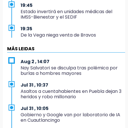
19:45
Estado invertirá en unidades médicas del
IMSS-Bienestar y el SEDIF
19:35
De la Vega niega venta de Bravos
19:34
MÁS LEIDAS
Desalojan a dos comerciantes en Valsequillo
por invasión en zona de Conagua
Aug 2 , 14:07
Nay Salvatori se disculpa tras polémica por
19:18
burlas a hombres mayores
Bancada morenista, sin estrategia para
meter a Puebla en Ley de Egresos 2027
Jul 31 , 10:37
Asaltos a cuentahabientes en Puebla dejan 3
18:54
heridos y robo millonario
Gobierno rehabilitará el drenaje del Hospital
de Especialidades del Issstep
Jul 31 , 10:05
Gobierno y Google van por laboratorio de IA
18:49
en Cuautlancingo
Sujeto asalta banco en Plaza Dorada tras