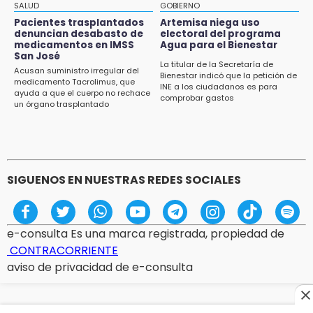
Municipal de Acatlán si avala Congreso
SALUD
GOBIERNO
Pacientes trasplantados
Artemisa niega uso
14:56
denuncian desabasto de
electoral del programa
Regístrate a la clase gratuita de ballet con
medicamentos en IMSS
Agua para el Bienestar
San José
Elisa Carrillo en Puebla
La titular de la Secretaría de
Acusan suministro irregular del
Bienestar indicó que la petición de
medicamento Tacrolimus, que
14:43
INE a los ciudadanos es para
ayuda a que el cuerpo no rechace
comprobar gastos
Conductor de Atencingo resulta lesionado al
un órgano trasplantado
volcar en libramiento de Tepeojuma
14:40
Tres incendios movilizan a Bomberos y
Protección Civil en menos de 24 horas
SIGUENOS EN NUESTRAS REDES SOCIALES
e-consulta Es una marca registrada, propiedad de
CONTRACORRIENTE
aviso de privacidad de e-consulta