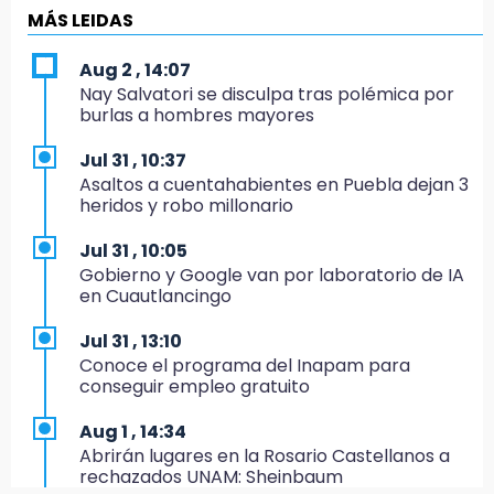
19:18
MÁS LEIDAS
Bancada morenista, sin estrategia para
meter a Puebla en Ley de Egresos 2027
Aug 2 , 14:07
Nay Salvatori se disculpa tras polémica por
18:54
burlas a hombres mayores
Gobierno rehabilitará el drenaje del Hospital
de Especialidades del Issstep
Jul 31 , 10:37
Asaltos a cuentahabientes en Puebla dejan 3
18:49
heridos y robo millonario
Sujeto asalta banco en Plaza Dorada tras
amenazar con supuesto explosivo
Jul 31 , 10:05
Gobierno y Google van por laboratorio de IA
18:43
en Cuautlancingo
Renuncia Norman Campos, responsable de
ciclovías de Chedraui
Jul 31 , 13:10
Conoce el programa del Inapam para
18:13
conseguir empleo gratuito
Pacientes trasplantados denuncian
desabasto de medicamentos en IMSS San
Aug 1 , 14:34
José
Abrirán lugares en la Rosario Castellanos a
rechazados UNAM: Sheinbaum
17:45