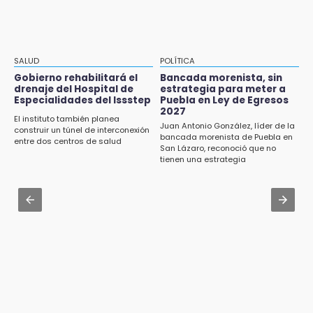
Grupo armado asalta gasera en San Andrés
Jul 31 , 13:35
Cholula
El mexicano Karim López firma contrato
multianual con Memphis Grizzlies
15:21
SALUD
POLÍTICA
Texmelucan contará con más de 500
Jul 31 , 17:16
Gobierno rehabilitará el
Bancada morenista, sin
cámaras de videovigilancia
drenaje del Hospital de
estrategia para meter a
¿Se va? Real Madrid anunció que no igualaran
Especialidades del Issstep
Puebla en Ley de Egresos
el precio por Vinícius Jr.
2027
15:08
El instituto también planea
Juan Antonio González, líder de la
Huitzilan de Serdán espera hasta 30 mil
construir un túnel de interconexión
Jul 31 , 13:46
bancada morenista de Puebla en
visitantes en feria
entre dos centros de salud
San Lázaro, reconoció que no
Certifícate como operador de transporte en
tienen una estrategia
Icatep
15:07
Rastro de Atlixco descarta clembuterol y
Jul 31 , 14:02
alerta por mataderos clandestinos
Prepárate para lluvias intensas por frente
frío en Puebla
15:03
Cholula estrena agenda cultural con siete
actividades
15:01
Gobierno de Puebla respaldará Concejo