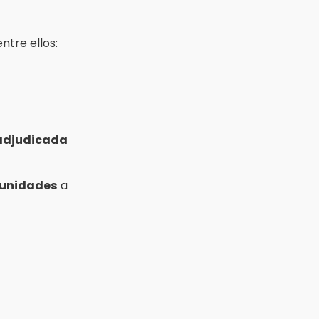
tre ellos:
adjudicada
 unidades
a