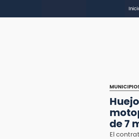
Inici
MUNICIPIO
Huej
motop
de 7 
El contra