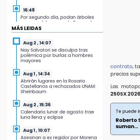
16:48
Por segundo día, podan árboles
en zona del parque de Paseo de
MÁS LEIDAS
San Francisco
16:30
Aug 2 , 14:07
Delegado de Bienestar ofrece
Nay Salvatori se disculpa tras
asamblea de Morena en oficinas
polémica por burlas a hombres
de Cohuecan
mayores
contrato
, t
16:13
precios sup
Aug 1 , 14:34
Cabildo de Acatlán rechaza
Abrirán lugares en la Rosario
propuesta de nuevo secretario
Las motopa
Castellanos a rechazados UNAM:
general de la alcaldesa
Sheinbaum
250SX 202
16:05
Aug 2 , 15:36
Doce años después, gobierno
Te puede i
Calendario lunar de agosto trae
intervendrá de nuevo la Ex-
luna llena y eclipse
Roberto S
Hacienda de Chautla
suman...
Aug 1 , 10:07
16:01
Asesinan a ex regidor por Morena