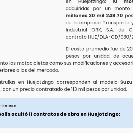
en Huejotzingo:
10 mot
adquiridas por un monto
millones 30 mil 248.70
pes
de la empresa Transporte y
Industrial ORK, S.A. de C.
contrato HUE/DLA-CD/030/2
El costo promedio fue de 20
pesos por unidad, de acu
anto las motocicletas como sus modificaciones y accesori
eriores a los del mercado.
trullas en Huejotzingo corresponden al modelo
Suzu
6
, con un precio contratado de 113 mil pesos por unidad.
nteresar:
olís ocultó 11 contratos de obra en Huejotzingo: