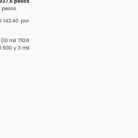
 937.5 pesos
 pesos.
l 142.40 por
(10 mil 710.6
 500 y 3 mil