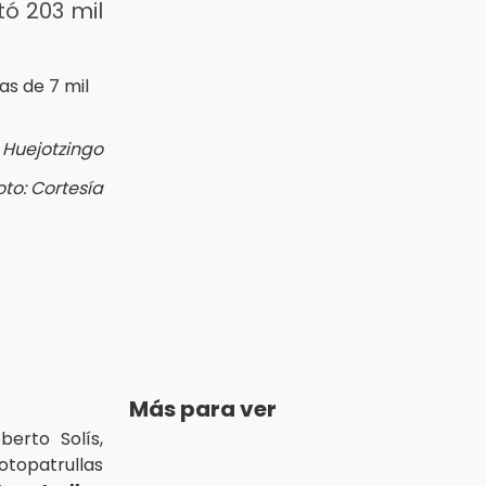
ó 203 mil
 Huejotzingo
oto: Cortesía
Más para ver
berto Solís,
topatrullas