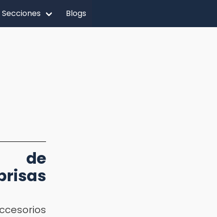
Secciones
Blogs
io de
brisas
accesorios