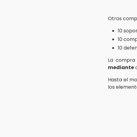
¿Vas a remodelar? Infonavit te
presta hasta 71 mil pesos en 2026
Otros compo
11:43
10 sopo
Icatep abre 6 cursos desde 600
pesos: checa fechas y cómo
10 comp
inscribirte
10 defe
11:34
La compra 
Choque de autobús vs tráiler en
autopista Tlaxco-Tejocotal deja
mediante
c
20 heridos
Hasta el mo
los element