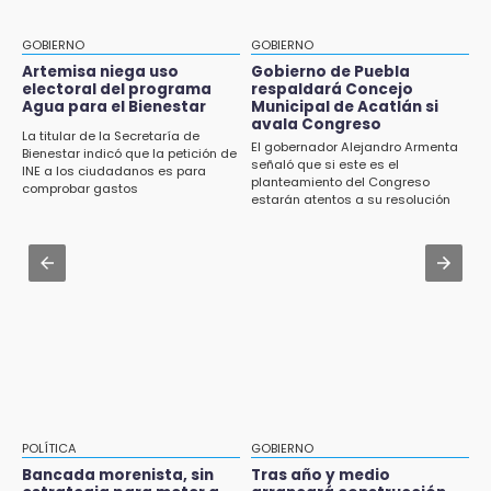
Armenta pide denunciar abusos en
Texmelucan abren convocatoria de Huertos
Academia Militarizada Ignacio Zaragoza
de Traspatio para grupos vulnerables
GOBIERNO
GOBIERNO
Jul 31 , 13:46
Artemisa niega uso
Gobierno de Puebla
15:43
electoral del programa
respaldará Concejo
Certifícate como operador de transporte en
Agua para el Bienestar
Municipal de Acatlán si
Investigan presunta reventa de más de 100
Icatep
avala Congreso
lotes en panteón de Tehuacán
La titular de la Secretaría de
El gobernador Alejandro Armenta
Bienestar indicó que la petición de
Jul 31 , 14:02
señaló que si este es el
INE a los ciudadanos es para
15:32
planteamiento del Congreso
Prepárate para lluvias intensas por frente
comprobar gastos
Roban bicicleta en menos de un minuto en
estarán atentos a su resolución
frío en Puebla
plaza de Libres
Jul 31 , 13:35
15:26
El mexicano Karim López firma contrato
Grupo armado asalta gasera en San Andrés
multianual con Memphis Grizzlies
Cholula
15:21
Texmelucan contará con más de 500
cámaras de videovigilancia
15:08
POLÍTICA
GOBIERNO
Huitzilan de Serdán espera hasta 30 mil
Bancada morenista, sin
Tras año y medio
visitantes en feria