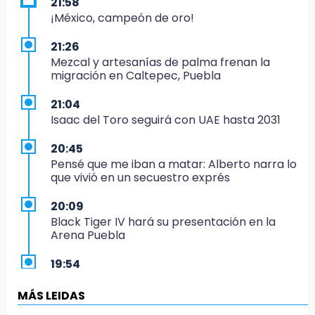
21:58
¡México, campeón de oro!
21:26
Mezcal y artesanías de palma frenan la
migración en Caltepec, Puebla
21:04
Isaac del Toro seguirá con UAE hasta 2031
20:45
Pensé que me iban a matar: Alberto narra lo
que vivió en un secuestro exprés
20:09
Black Tiger IV hará su presentación en la
Arena Puebla
19:54
Investigación de ASE a Tlatehui y Cuautle no
es politiquería, es por posible desfalco al
MÁS LEIDAS
erario