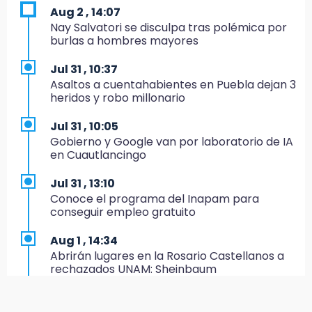
Aug 2 , 14:07
19:45
Nay Salvatori se disculpa tras polémica por
Estado invertirá en unidades médicas del
burlas a hombres mayores
IMSS-Bienestar y el SEDIF
Jul 31 , 10:37
19:35
Asaltos a cuentahabientes en Puebla dejan 3
De la Vega niega venta de Bravos
heridos y robo millonario
19:34
Jul 31 , 10:05
Desalojan a dos comerciantes en Valsequillo
Gobierno y Google van por laboratorio de IA
por invasión en zona de Conagua
en Cuautlancingo
19:18
Jul 31 , 13:10
Bancada morenista, sin estrategia para
Conoce el programa del Inapam para
meter a Puebla en Ley de Egresos 2027
conseguir empleo gratuito
18:54
Aug 1 , 14:34
Gobierno rehabilitará el drenaje del Hospital
Abrirán lugares en la Rosario Castellanos a
de Especialidades del Issstep
rechazados UNAM: Sheinbaum
18:49
Jul 31 , 12:59
Sujeto asalta banco en Plaza Dorada tras