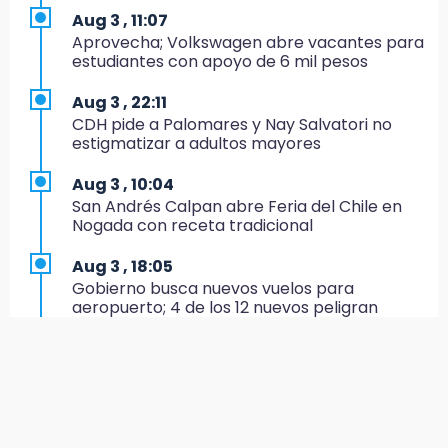
16:34
Aug 3 , 11:07
Memes y críticas surten efecto; modifican
Aprovecha; Volkswagen abre vacantes para
colores del parque en Chalchicomula
estudiantes con apoyo de 6 mil pesos
16:00
Aug 3 , 22:11
MC reorganiza su estructura en Atlixco y
CDH pide a Palomares y Nay Salvatori no
nombra a Julio Águila dirigente
estigmatizar a adultos mayores
15:17
Aug 3 , 10:04
Operativo en Atencingo deja un detenido y
San Andrés Calpan abre Feria del Chile en
una motocicleta recuperada
Nogada con receta tradicional
15:07
Aug 3 , 18:05
Cantona gana torneo INAH y sella convenio
Gobierno busca nuevos vuelos para
con Puebla
aeropuerto; 4 de los 12 nuevos peligran
14:55
Aug 3 , 11:16
Estación de bomberos de San Ramón "medio
El influencer Gio Pita sufre secuestro exprés
funciona"
en Uber de Puebla
14:50
Aug 3 , 9:49
Campesinos hallan dos cuerpos en estado