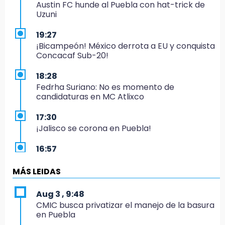
Austin FC hunde al Puebla con hat-trick de
Uzuni
19:27
¡Bicampeón! México derrota a EU y conquista
Concacaf Sub-20!
18:28
Fedrha Suriano: No es momento de
candidaturas en MC Atlixco
17:30
¡Jalisco se corona en Puebla!
16:57
Los Voladores de Papantla vuelven a Izúcar y
cierran festejos de Santo Domingo
MÁS LEIDAS
16:50
Aug 3 , 9:48
México va por el oro y el boleto olímpico en
CMIC busca privatizar el manejo de la basura
Flag Football
en Puebla