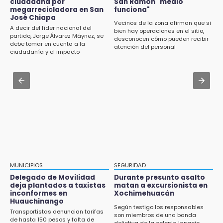
última generación en enseñanza
ciudadana por
San Ramón "medio
Dirigente de Fuerza por México en Puebla se
megarrecicladora en San
funciona"
perpetúa hasta 2029
José Chiapa
13:01
Vecinos de la zona afirman que si
A decir del líder nacional del
bien hay operaciones en el sitio,
Delegado de Movilidad deja plantados a
Aug 3 , 14:12
partido, Jorge Álvarez Máynez, se
desconocen cómo pueden recibir
taxistas inconformes en Huauchinango
debe tomar en cuenta a la
Se enfrentan ambulantes y policías en el
atención del personal
ciudadanía y el impacto
Zócalo; detienen a menor
ambiental
12:54
Amigos de Lisette Alvarado duda de versión
Aug 3 , 19:11
del homicidio-suicidio
Tri Sub-23 aplasta y avanza
12:50
¿Buscas trabajo? SPF ofrece sueldo de 13,607
y prestaciones: aplica en Puebla
12:44
Precio del gas LP baja en Puebla, aprovecha
esta semana
MUNICIPIOS
SEGURIDAD
Delegado de Movilidad
Durante presunto asalto
12:32
deja plantados a taxistas
matan a excursionista en
inconformes en
Xochimehuacán
Puebla busca revancha en la Leagues Cup
Huauchinango
Según testigo los responsables
Transportistas denuncian tarifas
12:14
son miembros de una banda
de hasta 150 pesos y falta de
delictiva de la colonia Ignacio