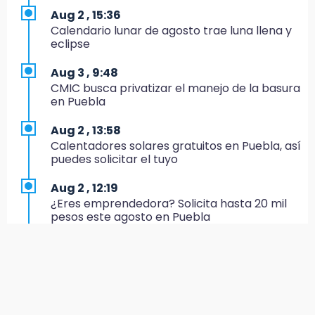
18:11
Aug 2 , 15:36
México hace historia: tricampeón de
Calendario lunar de agosto trae luna llena y
Centroamericanos
eclipse
17:24
Aug 3 , 9:48
El Quintalero: la panadería de Izúcar que
CMIC busca privatizar el manejo de la basura
elabora pan de conejo para Santo Domingo
en Puebla
17:20
Aug 2 , 13:58
Conductora se estampa contra vivienda y
Calentadores solares gratuitos en Puebla, así
mata a trabajador en Tehuacán
puedes solicitar el tuyo
17:18
Aug 2 , 12:19
Advierten sanciones por estacionarse en
¿Eres emprendedora? Solicita hasta 20 mil
avenida de Tlatlauquitepec
pesos este agosto en Puebla
17:15
Aug 3 , 11:07
Profeco suspende Cimera Gym Club en
Aprovecha; Volkswagen abre vacantes para
Cholula tras detectar cinco irregularidades
estudiantes con apoyo de 6 mil pesos
16:51
Aug 2 , 12:34
Recuperan espacios deportivos en La