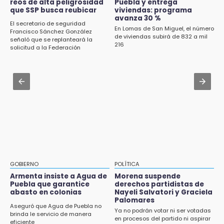
reos de alta peligrosidad
Puebla y entrega
Cartonería da vida a la gastronomía en
que SSP busca reubicar
viviendas: programa
desfile de mojigangas de Atlixco 2026
avanza 30 %
El secretario de seguridad
En Lomas de San Miguel, el número
Francisco Sánchez González
Aug 3 , 18:05
de viviendas subirá de 832 a mil
señaló que se replanteará la
216
Gobierno busca nuevos vuelos para
solicitud a la Federación
aeropuerto; 4 de los 12 nuevos peligran
Aug 2 , 12:04
Gas LP baja en Puebla, aprovecha el precio
esta semana
GOBIERNO
POLÍTICA
Armenta insiste a Agua de
Morena suspende
Puebla que garantice
derechos partidistas de
abasto en colonias
Nayeli Salvatori y Graciela
Palomares
Aseguró que Agua de Puebla no
Ya no podrán votar ni ser votadas
brinda le servicio de manera
en procesos del partido ni aspirar
eficiente