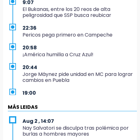
9:07
El Bukanas, entre los 20 reos de alta
peligrosidad que SSP busca reubicar
22:36
Pericos pega primero en Campeche
20:58
¡América humilla a Cruz Azul!
20:44
Jorge Máynez pide unidad en MC para lograr
cambios en Puebla
19:00
Puebla corona a sus primeros campeones
nacionales de charrería
MÁS LEIDAS
18:26
Aug 2 , 14:07
Regresa Sheinbaum a Puebla y entrega
Nay Salvatori se disculpa tras polémica por
viviendas: programa avanza 30 %
burlas a hombres mayores