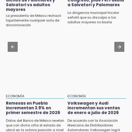
dichos de Palomares y
Congreso, pide PRI Puebla
Concacaf rechaza plan de la FIFA para
Salvatori vs adultos
a Salvatori y Palomares
vender participación de sus torneos
mayores
15:43
La dirigencia municipal tricolor
La presidenta de México rechazó
señaló que su disculpa a los
Omar Muñoz pide responsabilidad a
Jul 30 , 12:01
tajantemente cualquier acto de
adultos mayores no basta
diputadas en sus declaraciones públicas
discriminación
¿Estudias en una escuela militarizada? Esto
debes hacer tras la orden de la SEP
15:22
Tehuacán: Buscan devolver 10 mil placas y
Jul 30 , 13:40
licencias retenidas durante 15 años
Artistas de Izúcar podrán solicitar apoyos de
hasta 70 mil pesos con Equiparte
15:13
Fuga de agua cumple casi un mes sin ser
atendida en San Andrés Cholula
15:13
Armenta confirma apertura de siete nuevas
Casas Carmen Serdán
ECONOMÍA
ECONOMÍA
Remesas en Puebla
Volkswagen y Audi
incrementan 3.9% en
incrementan sus ventas
15:12
primer semestre de 2026
de enero a julio de 2026
Puebla vibrará con una noche de fútbol,
béisbol y basquetbol
Datos del Banco de México revelan
De acuerdo con la Asociación
que con dicha cifra el estado de
Mexicana de Distribuidores
ubicó en la octava posición a nivel
Automotores Volkswagen logró