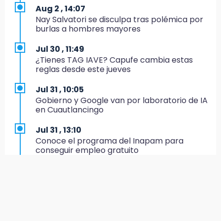
Aug 2 , 14:07
19:27
Nay Salvatori se disculpa tras polémica por
Identifican a dos hermanos asesinados cerca
burlas a hombres mayores
de la Central de Abastos de Huixcolotla
Jul 30 , 11:49
19:22
¿Tienes TAG IAVE? Capufe cambia estas
Supervisa rectora Lilia Cedillo proceso de
reglas desde este jueves
inscripción del nivel superior
Jul 31 , 10:05
19:09
Gobierno y Google van por laboratorio de IA
Checo y Cadillac, en blanco antes del parón
en Cuautlancingo
19:00
Jul 31 , 13:10
SSP pagará 63 millones por mantenimiento a
Conoce el programa del Inapam para
cámaras y luminaria del Periférico
conseguir empleo gratuito
18:14
Aug 1 , 14:34
Remesas en Puebla incrementan 3.9% en
Abrirán lugares en la Rosario Castellanos a
primer semestre de 2026
rechazados UNAM: Sheinbaum
18:12
Jul 31 , 12:59
Rayo provoca incendio en un pino al sur de la