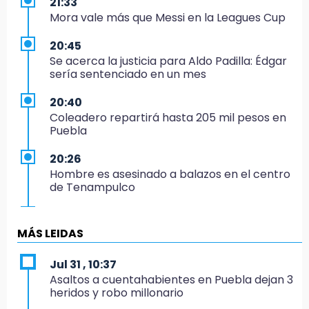
21:33
Mora vale más que Messi en la Leagues Cup
20:45
Se acerca la justicia para Aldo Padilla: Édgar
sería sentenciado en un mes
20:40
Coleadero repartirá hasta 205 mil pesos en
Puebla
20:26
Hombre es asesinado a balazos en el centro
de Tenampulco
19:49
BUAP pagó 74 millones por 25 nuevos
MÁS LEIDAS
autobuses del STU
Jul 31 , 10:37
19:33
Asaltos a cuentahabientes en Puebla dejan 3
Hallan sin vida a mujer y sus dos hijos en
heridos y robo millonario
vivienda de Huauchinango