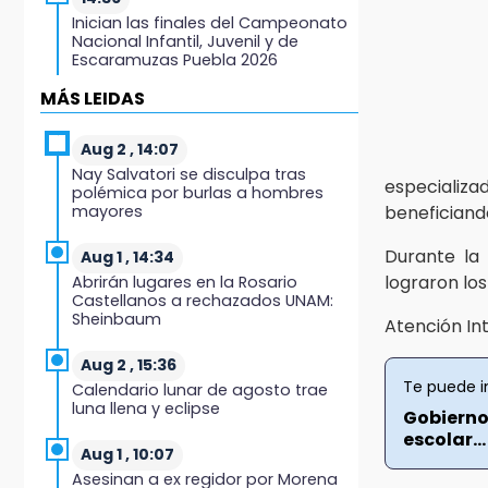
Inician las finales del Campeonato
Nacional Infantil, Juvenil y de
Escaramuzas Puebla 2026
MÁS LEIDAS
14:32
Sheinbaum destaca reducción de
inflación anual de 3.12 % en julio
Aug 2 , 14:07
Nay Salvatori se disculpa tras
especializa
polémica por burlas a hombres
14:18
mayores
beneficiand
Cañeros de Atencingo siguen sin
recibir pagos tras concluir la zafra
Durante la
Aug 1 , 14:34
lograron los
Abrirán lugares en la Rosario
14:06
Castellanos a rechazados UNAM:
Piden ayuda en Chignahuapan
Sheinbaum
Atención In
para identificar a hombre
hospitalizado
Aug 2 , 15:36
Te puede i
Calendario lunar de agosto trae
14:03
luna llena y eclipse
Gobierno
IBERO Puebla abre sus puertas con
la primera edición de FLIP
escolar...
Aug 1 , 10:07
Asesinan a ex regidor por Morena
13:59