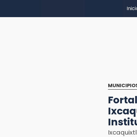
Inici
MUNICIPIO
Fort
Ixcaq
Insti
Ixcaquix