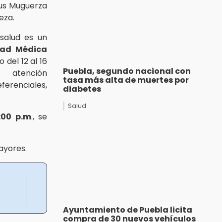
tus Muguerza
eza.
salud es un
dad Médica
 del 12 al 16
Puebla, segundo nacional con
 atención
tasa más alta de muertes por
ferenciales,
diabetes
Salud
:00 p.m
., se
ayores.
Ayuntamiento de Puebla licita
compra de 30 nuevos vehículos