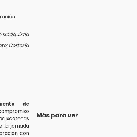
 Ixcaquixtla
oto: Cortesía
miento de
compromiso
Más para ver
ias ixcatecas
e la jornada
boración con