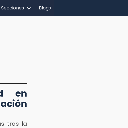
Secciones
Blogs
ud en
ración
s tras la