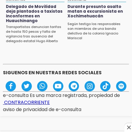
Delegado de Movilidad
Durante presunto asalto
12:32
deja plantados a taxistas
matan a excursionista en
inconformes en
Xochimehuacán
Puebla busca revancha en la Leagues Cup
Huauchinango
Según testigo los responsables
Transportistas denuncian tarifas
12:14
son miembros de una banda
de hasta 150 pesos y falta de
delictiva de la colonia Ignacio
Obed Vargas gana confianza con el Atlético
vigilancia tras ausencia del
Mariscal
delegado estatal Hugo Alberto
Gutiérrez Rangel
SIGUENOS EN NUESTRAS REDES SOCIALES
e-consulta Es una marca registrada, propiedad de
CONTRACORRIENTE
aviso de privacidad de e-consulta