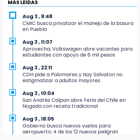
cierran festejos de Santo Domingo
MÁS LEIDAS
16:50
Aug 3 , 9:48
México va por el oro y el boleto olímpico en
CMIC busca privatizar el manejo de la basura
Flag Football
en Puebla
16:34
Aug 3 , 11:07
Memes y críticas surten efecto; modifican
Aprovecha; Volkswagen abre vacantes para
colores del parque en Chalchicomula
estudiantes con apoyo de 6 mil pesos
16:00
Aug 3 , 22:11
MC reorganiza su estructura en Atlixco y
CDH pide a Palomares y Nay Salvatori no
nombra a Julio Águila dirigente
estigmatizar a adultos mayores
15:17
Aug 3 , 10:04
Operativo en Atencingo deja un detenido y
San Andrés Calpan abre Feria del Chile en
una motocicleta recuperada
Nogada con receta tradicional
15:07
Aug 3 , 18:05
Cantona gana torneo INAH y sella convenio
Gobierno busca nuevos vuelos para
con Puebla
aeropuerto; 4 de los 12 nuevos peligran