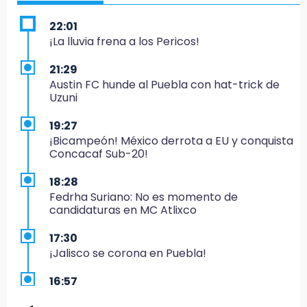
22:01
¡La lluvia frena a los Pericos!
21:29
Austin FC hunde al Puebla con hat-trick de
Uzuni
19:27
¡Bicampeón! México derrota a EU y conquista
Concacaf Sub-20!
18:28
Fedrha Suriano: No es momento de
candidaturas en MC Atlixco
17:30
¡Jalisco se corona en Puebla!
16:57
Los Voladores de Papantla vuelven a Izúcar y