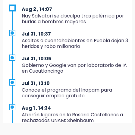
erario
Aug 2 , 14:07
19:45
Nay Salvatori se disculpa tras polémica por
Estado invertirá en unidades médicas del
burlas a hombres mayores
IMSS-Bienestar y el SEDIF
Jul 31 , 10:37
19:35
Asaltos a cuentahabientes en Puebla dejan 3
De la Vega niega venta de Bravos
heridos y robo millonario
19:34
Jul 31 , 10:05
Desalojan a dos comerciantes en Valsequillo
Gobierno y Google van por laboratorio de IA
por invasión en zona de Conagua
en Cuautlancingo
19:18
Jul 31 , 13:10
Bancada morenista, sin estrategia para
Conoce el programa del Inapam para
meter a Puebla en Ley de Egresos 2027
conseguir empleo gratuito
18:54
Aug 1 , 14:34
Gobierno rehabilitará el drenaje del Hospital
Abrirán lugares en la Rosario Castellanos a
de Especialidades del Issstep
rechazados UNAM: Sheinbaum
18:49
Aug 2 , 15:36