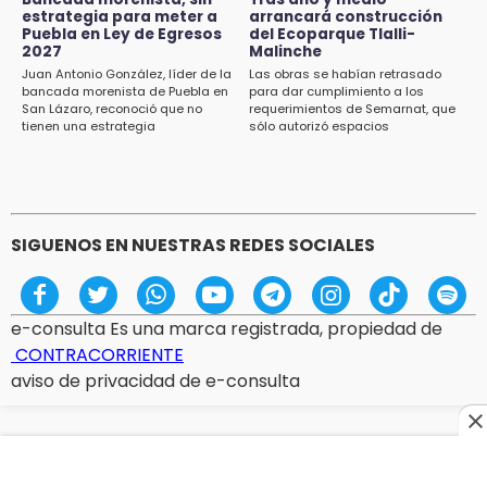
visitantes en feria
estrategia para meter a
arrancará construcción
Puebla en Ley de Egresos
del Ecoparque Tlalli-
2027
Malinche
15:07
Juan Antonio González, líder de la
Las obras se habían retrasado
Rastro de Atlixco descarta clembuterol y
bancada morenista de Puebla en
para dar cumplimiento a los
alerta por mataderos clandestinos
San Lázaro, reconoció que no
requerimientos de Semarnat, que
tienen una estrategia
sólo autorizó espacios
ecoturísticos
15:03
Cholula estrena agenda cultural con siete
actividades
SIGUENOS EN NUESTRAS REDES SOCIALES
e-consulta Es una marca registrada, propiedad de
CONTRACORRIENTE
aviso de privacidad de e-consulta