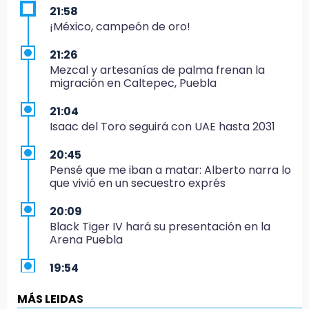
21:58
¡México, campeón de oro!
21:26
Mezcal y artesanías de palma frenan la
migración en Caltepec, Puebla
21:04
Isaac del Toro seguirá con UAE hasta 2031
20:45
Pensé que me iban a matar: Alberto narra lo
que vivió en un secuestro exprés
20:09
Black Tiger IV hará su presentación en la
Arena Puebla
19:54
Investigación de ASE a Tlatehui y Cuautle no
es politiquería, es por posible desfalco al
MÁS LEIDAS