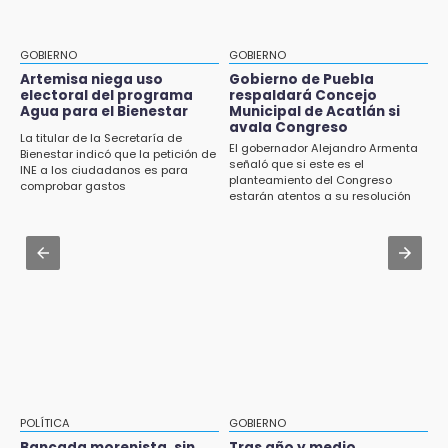
15:57
Armenta pide denunciar abusos en
Texmelucan abren convocatoria de Huertos
Academia Militarizada Ignacio Zaragoza
de Traspatio para grupos vulnerables
GOBIERNO
GOBIERNO
Jul 31 , 13:46
Artemisa niega uso
Gobierno de Puebla
15:43
electoral del programa
respaldará Concejo
Certifícate como operador de transporte en
Agua para el Bienestar
Municipal de Acatlán si
Investigan presunta reventa de más de 100
Icatep
avala Congreso
lotes en panteón de Tehuacán
La titular de la Secretaría de
El gobernador Alejandro Armenta
Bienestar indicó que la petición de
Jul 31 , 13:35
señaló que si este es el
INE a los ciudadanos es para
15:32
planteamiento del Congreso
El mexicano Karim López firma contrato
comprobar gastos
Roban bicicleta en menos de un minuto en
estarán atentos a su resolución
multianual con Memphis Grizzlies
plaza de Libres
Jul 31 , 14:02
15:26
Prepárate para lluvias intensas por frente
Grupo armado asalta gasera en San Andrés
frío en Puebla
Cholula
15:21
Texmelucan contará con más de 500
cámaras de videovigilancia
15:08
POLÍTICA
GOBIERNO
Huitzilan de Serdán espera hasta 30 mil
Bancada morenista, sin
Tras año y medio