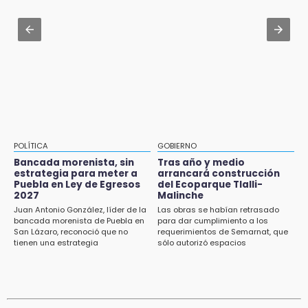
plaza de Libres
Jul 31 , 14:02
15:26
Prepárate para lluvias intensas por frente
Grupo armado asalta gasera en San Andrés
frío en Puebla
Cholula
15:21
Texmelucan contará con más de 500
cámaras de videovigilancia
15:08
POLÍTICA
GOBIERNO
Huitzilan de Serdán espera hasta 30 mil
Bancada morenista, sin
Tras año y medio
visitantes en feria
estrategia para meter a
arrancará construcción
Puebla en Ley de Egresos
del Ecoparque Tlalli-
2027
Malinche
15:07
Juan Antonio González, líder de la
Las obras se habían retrasado
Rastro de Atlixco descarta clembuterol y
bancada morenista de Puebla en
para dar cumplimiento a los
alerta por mataderos clandestinos
San Lázaro, reconoció que no
requerimientos de Semarnat, que
tienen una estrategia
sólo autorizó espacios
ecoturísticos
15:03
Cholula estrena agenda cultural con siete
actividades