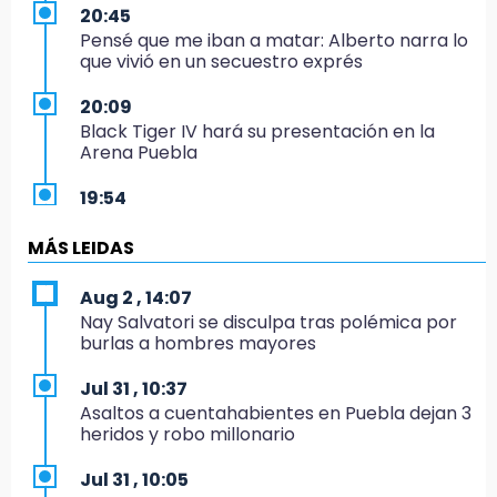
20:45
Pensé que me iban a matar: Alberto narra lo
que vivió en un secuestro exprés
20:09
Black Tiger IV hará su presentación en la
Arena Puebla
19:54
Investigación de ASE a Tlatehui y Cuautle no
es politiquería, es por posible desfalco al
MÁS LEIDAS
erario
Aug 2 , 14:07
19:45
Nay Salvatori se disculpa tras polémica por
Estado invertirá en unidades médicas del
burlas a hombres mayores
IMSS-Bienestar y el SEDIF
Jul 31 , 10:37
19:35
Asaltos a cuentahabientes en Puebla dejan 3
De la Vega niega venta de Bravos
heridos y robo millonario
19:34
Jul 31 , 10:05
Desalojan a dos comerciantes en Valsequillo