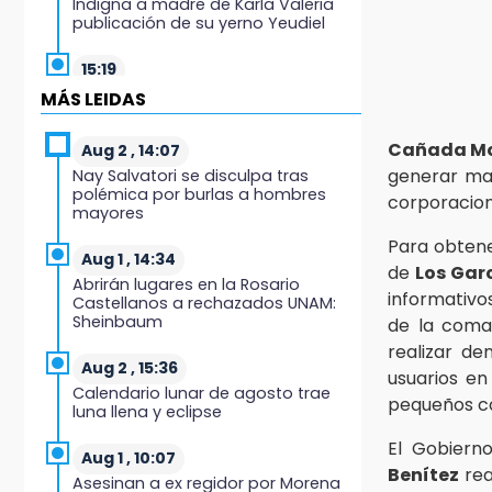
Indigna a madre de Karla Valeria
publicación de su yerno Yeudiel
15:19
Clausuran locales del mercado de
MÁS LEIDAS
Huauchinango; locatarios exigen
soluciones
Cañada Mo
Aug 2 , 14:07
generar may
Nay Salvatori se disculpa tras
14:55
polémica por burlas a hombres
corporacion
Escuelas de Molcaxac y
mayores
Tehuitzingo anuncian
inscripciones 2026-2027
Para obtener
Aug 1 , 14:34
de
Los Gar
Abrirán lugares en la Rosario
14:49
informativo
Castellanos a rechazados UNAM:
Basura da mala imagen a la feria
Sheinbaum
de la coman
de San Salvador El Seco
realizar de
Aug 2 , 15:36
usuarios en
14:36
Calendario lunar de agosto trae
Inician las finales del Campeonato
pequeños c
luna llena y eclipse
Nacional Infantil, Juvenil y de
Escaramuzas Puebla 2026
El Gobiern
Aug 1 , 10:07
Benítez
rea
Asesinan a ex regidor por Morena
14:32