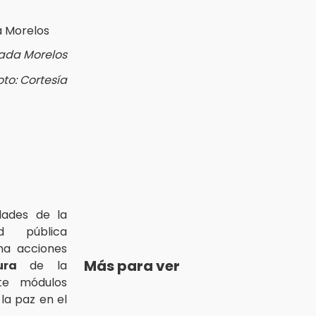
ada Morelos
oto: Cortesía
dades de la
d pública
ha acciones
Más para ver
ura
de la
nte módulos
la paz en el