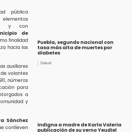
ad pública
n elementos
al y con
nicipio de
mo finalidad
Puebla, segundo nacional con
za hacia las
tasa más alta de muertes por
diabetes
Salud
as auxiliares
 de volantes
911, números
icación para
 otorgados a
 comunidad y
ra Sánchez
Indigna a madre de Karla Valeria
ue conlleven
publicación de su yerno Yeudiel