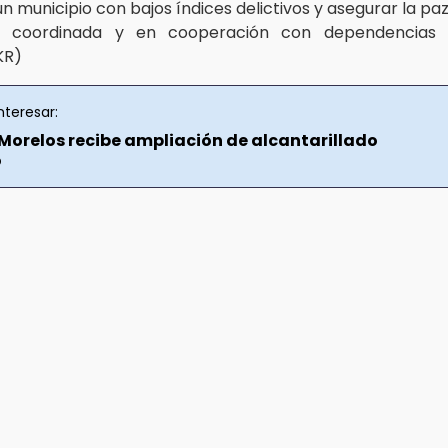
un municipio con bajos índices delictivos y asegurar la pa
 coordinada y en cooperación con dependencias e
KR)
nteresar:
orelos recibe ampliación de alcantarillado
o