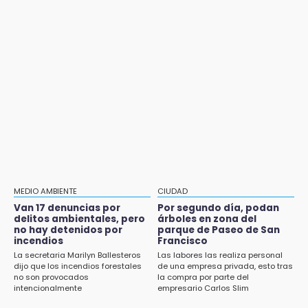
Aug 1 , 15:59
de muertes por diabetes
Muere hermano del alcalde durante
maniobras en carretera de Tlaxco
13:54
Falla convocatoria de inconformes de
Jul 31 , 19:05
Acatlán durante gira de Armenta en Chila
Advierten sanciones para unidades
eléctricas en Tehuacán
13:48
Estado de México llevará su cultura al
Aug 1 , 14:04
Festival Cervantino 2026
Protección Civil dictaminó seguro el mástil
de Los Voladores de Papantla en Izúcar de
13:26
Matamoros tras 24 de julio
Ya instalan más de 2 mil luces para fiestas
patrias en el Centro Histórico
Aug 1 , 17:15
MEDIO AMBIENTE
CIUDAD
Costó $403 mil rehabilitar accesos de
Van 17 denuncias por
Por segundo día, podan
12:55
Traumatología y Ortopedia del IMSS
delitos ambientales, pero
árboles en zona del
Aranza López, la poblana que tocó la gloria
no hay detenidos por
parque de Paseo de San
incendios
Francisco
Aug 1 , 17:36
12:49
La secretaria Marilyn Ballesteros
Las labores las realiza personal
Alcaldesa exhibe patrullas tras polémico
Condenan en San José Miahuatlán a hombre
dijo que los incendios forestales
de una empresa privada, esto tras
accidente en Chiautzingo
no son provocados
la compra por parte del
por portación de metanfetamina
intencionalmente
empresario Carlos Slim
Aug 2 , 14:47