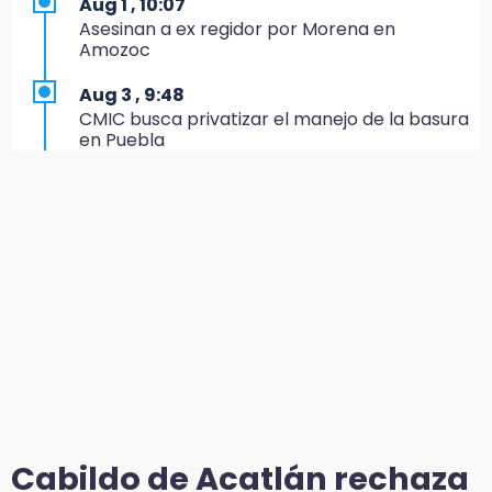
Aug 1 , 10:07
nuevo la Ex-Hacienda de Chautla
Asesinan a ex regidor por Morena en
Amozoc
16:01
¡El Lobo Mexicano está de vuelta!
Aug 3 , 9:48
CMIC busca privatizar el manejo de la basura
15:49
en Puebla
Indigna a madre de Karla Valeria publicación
de su yerno Yeudiel
Aug 1 , 13:13
Feria de Teziutlán 2026: inicia con 16 días de
15:19
actividades en la Sierra Nororiental
Clausuran locales del mercado de
Huauchinango; locatarios exigen soluciones
Aug 2 , 13:58
Calentadores solares gratuitos en Puebla, así
14:55
puedes solicitar el tuyo
Escuelas de Molcaxac y Tehuitzingo anuncian
inscripciones 2026-2027
Aug 2 , 12:19
¿Eres emprendedora? Solicita hasta 20 mil
14:49
pesos este agosto en Puebla
Basura da mala imagen a la feria de San
Salvador El Seco
Aug 1 , 17:55
Cabildo de Acatlán rechaza
Comprarán 119 motos y patrullas para el
14:36