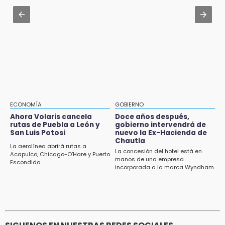
12:48
Gobierno de Puebla contrató al Inecol para
Ayuntamiento de Puebla licita compra de 30
elaborar la MIA del Cablebús
nuevos vehículos
12:08
¿Buscas apoyo para útiles? Regístralo en la
Beca Rita Cetina y recibe 2,500 pesos
12:07
Profeco clausura Cimera Gym Club, de Club
Alpha, en San Pedro Cholula
ECONOMÍA
GOBIERNO
Ahora Volaris cancela
Doce años después,
12:06
rutas de Puebla a León y
gobierno intervendrá de
San Luis Potosí
nuevo la Ex-Hacienda de
Toma precauciones por lluvias fuertes en
Chautla
Puebla este fin de semana
La aerolínea abrirá rutas a
La concesión del hotel está en
Acapulco, Chicago-O’Hare y Puerto
manos de una empresa
Escondido
11:47
incorporada a la marca Wyndham
¿Vas a remodelar? Infonavit te presta hasta
71 mil pesos en 2026