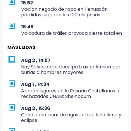
16:52
Vacían negocio de ropa en Tehuacán;
pérdidas superan los 100 mil pesos
16:49
Volcadura de tráiler provoca cierre total en
autopista Orizaba-Puebla
MÁS LEIDAS
16:48
Por segundo día, podan árboles en zona del
Aug 2 , 14:07
parque de Paseo de San Francisco
Nay Salvatori se disculpa tras polémica por
burlas a hombres mayores
16:30
Delegado de Bienestar ofrece asamblea de
Aug 1 , 14:34
Morena en oficinas de Cohuecan
Abrirán lugares en la Rosario Castellanos a
rechazados UNAM: Sheinbaum
16:13
Cabildo de Acatlán rechaza propuesta de
Aug 2 , 15:36
nuevo secretario general de la alcaldesa
Calendario lunar de agosto trae luna llena y
eclipse
16:05
Doce años después, gobierno intervendrá de