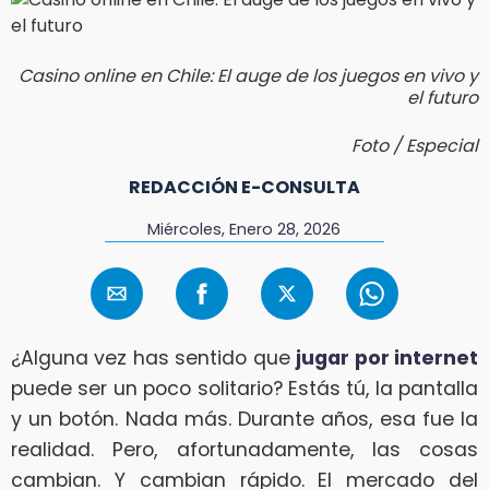
Casino online en Chile: El auge de los juegos en vivo y
el futuro
Foto / Especial
REDACCIÓN E-CONSULTA
Miércoles, Enero 28, 2026
¿Alguna vez has sentido que
jugar por internet
puede ser un poco solitario? Estás tú, la pantalla
y un botón. Nada más. Durante años, esa fue la
realidad. Pero, afortunadamente, las cosas
cambian. Y cambian rápido. El mercado del