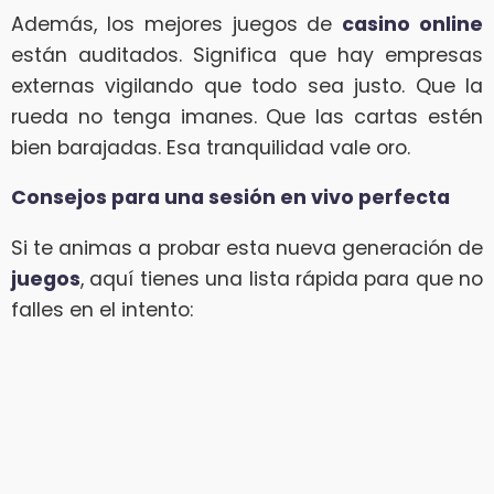
Además, los mejores juegos de
casino online
están auditados. Significa que hay empresas
externas vigilando que todo sea justo. Que la
rueda no tenga imanes. Que las cartas estén
bien barajadas. Esa tranquilidad vale oro.
Consejos para una sesión en vivo perfecta
Si te animas a probar esta nueva generación de
juegos
, aquí tienes una lista rápida para que no
falles en el intento: