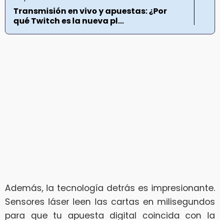
Transmisión en vivo y apuestas: ¿Por
qué Twitch es la nueva pl...
Además, la tecnología detrás es impresionante.
Sensores láser leen las cartas en milisegundos
para que tu apuesta digital coincida con la