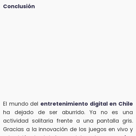
Conclusión
El mundo del
entretenimiento digital en Chile
ha dejado de ser aburrido. Ya no es una
actividad solitaria frente a una pantalla gris.
Gracias a la innovación de los juegos en vivo y