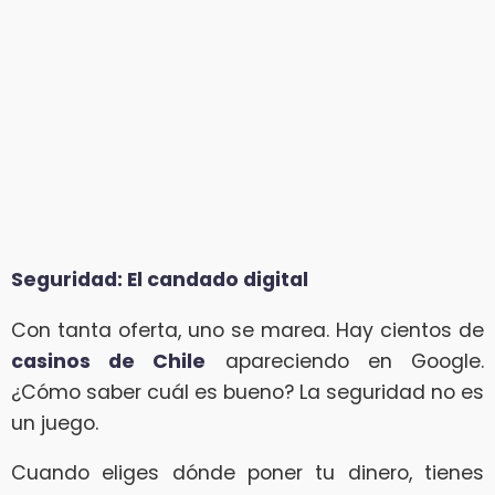
Seguridad: El candado digital
Con tanta oferta, uno se marea. Hay cientos de
casinos de Chile
apareciendo en Google.
¿Cómo saber cuál es bueno? La seguridad no es
un juego.
Cuando eliges dónde poner tu dinero, tienes