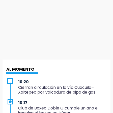
AL MOMENTO
10:20
Cierran circulación en la vía Cuacuila–
Xaltepec por volcadura de pipa de gas
10:17
Club de Boxeo Doble G cumple un año e
impulsa el boxeo en Izúcar