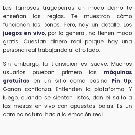
Las famosas tragaperras en modo demo te
enseñan las reglas. Te muestran cómo
funcionan los bonos. Pero, hay un detalle. Los
juegos en vivo
, por lo general, no tienen modo
gratis. Cuestan dinero real porque hay una
persona real trabajando al otro lado.
Sin embargo, la transición es suave. Muchos
usuarios prueban primero las
máquinas
gratuitas
en un sitio como casino
Pin Up
.
Ganan confianza. Entienden la plataforma. Y
luego, cuando se sienten listos, dan el salto a
las mesas en vivo con apuestas bajas. Es un
camino natural hacia la emoción real.