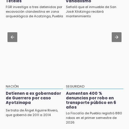
Teteles
vandalismo
¿Mundial 2030 en peligro? España y Portugal
11:31
FGR investiga a tres detenidos por
Señaló que el inmueble de San
podrían echarse para atrás
Aumentan 400 % denuncias por robo en
excavación clandestina en zona
José Xilotzingo recibirá
arqueológica de Acatzingo, Puebla
mantenimiento
transporte público en 6 años
Aug 1 , 13:13
Feria de Teziutlán 2026: inicia con 16 días de
11:24
actividades en la Sierra Nororiental
Soles no bajará la guardia tras vencer a
Lobos
Jul 31 , 15:16
Diputadas pelean coordinación morenista en
11:21
Cholula
Clausuran 51 locales abandonados del
Mercado Municipal de Huauchinango
11:03
Ataque a balazos contra vivienda alarma a
NACIÓN
SEGURIDAD
vecinos de Izúcar de Matamoros
Detienen a ex gobernador
Aumentan 400 %
de Guerrero por caso
denuncias por robo en
10:41
Ayotzinapa
transporte público en 6
Sequía y robo de elotes agravan crisis de
años
Se trata de Ángel Aguirre Rivero,
productores en Valle de Serdán
La Fiscalía de Puebla registró 880
que gobernó de 2011 a 2014
robos en el primer semestre de
2026
10:15