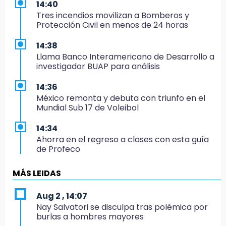
14:40
Tres incendios movilizan a Bomberos y
Protección Civil en menos de 24 horas
14:38
Llama Banco Interamericano de Desarrollo a
investigador BUAP para análisis
14:36
México remonta y debuta con triunfo en el
Mundial Sub 17 de Voleibol
14:34
Ahorra en el regreso a clases con esta guía
de Profeco
14:33
MÁS LEIDAS
Recuperan taxi robado abandonado en la
colonia Amatitlanes, Izúcar de Matamoros
Aug 2 , 14:07
Nay Salvatori se disculpa tras polémica por
14:31
burlas a hombres mayores
Regístrate en el Programa de Apoyo al