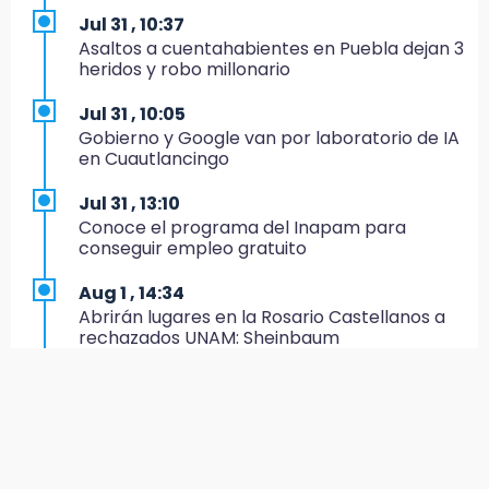
Empleo en Puebla
Jul 31 , 10:37
Asaltos a cuentahabientes en Puebla dejan 3
14:30
heridos y robo millonario
Presentan las 10 primeras conclusiones
sobre el fracking en México
Jul 31 , 10:05
Gobierno y Google van por laboratorio de IA
14:29
en Cuautlancingo
Feria Patronal invita a vivir diez días de
tradición
Jul 31 , 13:10
Conoce el programa del Inapam para
14:29
conseguir empleo gratuito
Acatlán: regidora llama a diputados a actuar
con justicia e imparcialidad
Aug 1 , 14:34
Abrirán lugares en la Rosario Castellanos a
14:21
rechazados UNAM: Sheinbaum
SICT descarta ampliación de la carretera
Izúcar de Matamoros-Amayuca en 2026
Jul 31 , 12:59
Aprovecha las Ferias de Paz con consultas
13:43
médicas gratis en Puebla
Detienen a tres saqueadores en la zona
arqueológica de Los Teteles
Aug 2 , 15:36