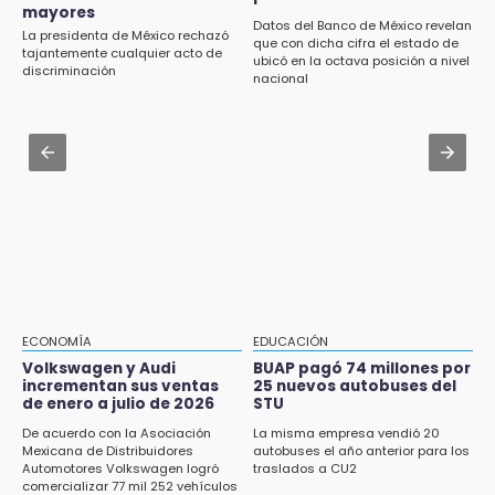
17:11
hasta 70 mil pesos con Equiparte
mayores
¡México aplasta a Panamá y va por el oro en
Datos del Banco de México revelan
La presidenta de México rechazó
que con dicha cifra el estado de
Santo Domingo 2026!
Jul 30 , 14:45
tajantemente cualquier acto de
ubicó en la octava posición a nivel
discriminación
Concacaf rechaza plan de la FIFA para
nacional
16:57
vender participación de sus torneos
Tramita tu RFC en línea sin salir de casa
mediante el SAT
Jul 31 , 14:22
Robos a cuentahabientes en Puebla, por
16:40
filtraciones desde bancos: SSP
Inauguran la rehabilitación del bajo puente
en Texmelucan
16:26
Reclamo por obras deriva en intercambio
con alcalde de Juan Galindo
ECONOMÍA
EDUCACIÓN
16:24
Volkswagen y Audi
BUAP pagó 74 millones por
incrementan sus ventas
25 nuevos autobuses del
Volkswagen y Audi incrementan sus ventas
de enero a julio de 2026
STU
de enero a julio de 2026
De acuerdo con la Asociación
La misma empresa vendió 20
16:19
Mexicana de Distribuidores
autobuses el año anterior para los
Automotores Volkswagen logró
traslados a CU2
FIFA niega pacto por la final del Mundial 2030
comercializar 77 mil 252 vehículos