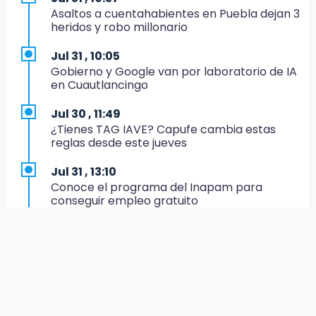
México Sub-20 aplasta a Panamá y sella su
Asaltos a cuentahabientes en Puebla dejan 3
boleto al Mundial 2027
heridos y robo millonario
21:33
Jul 31 , 10:05
Mora vale más que Messi en la Leagues Cup
Gobierno y Google van por laboratorio de IA
en Cuautlancingo
20:45
Se acerca la justicia para Aldo Padilla: Édgar
Jul 30 , 11:49
sería sentenciado en un mes
¿Tienes TAG IAVE? Capufe cambia estas
reglas desde este jueves
20:40
Coleadero repartirá hasta 205 mil pesos en
Jul 31 , 13:10
Puebla
Conoce el programa del Inapam para
conseguir empleo gratuito
20:26
Hombre es asesinado a balazos en el centro
Aug 1 , 14:34
de Tenampulco
Abrirán lugares en la Rosario Castellanos a
rechazados UNAM: Sheinbaum
19:49
BUAP pagó 74 millones por 25 nuevos
Jul 31 , 12:59
autobuses del STU
Aprovecha las Ferias de Paz con consultas