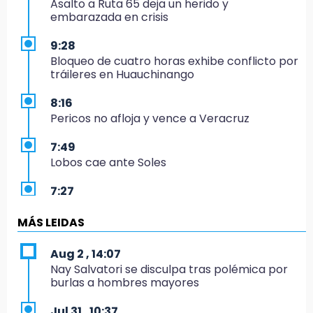
Asalto a Ruta 65 deja un herido y
embarazada en crisis
9:28
Bloqueo de cuatro horas exhibe conflicto por
tráileres en Huauchinango
8:16
Pericos no afloja y vence a Veracruz
7:49
Lobos cae ante Soles
7:27
Por asesinato y desaparición desafueran a 2
ediles de MC en Veracruz
MÁS LEIDAS
6:48
Aug 2 , 14:07
Detienen a 4 que asaltaron el Coppel del
Nay Salvatori se disculpa tras polémica por
Centro Histórico: recuperan botín
burlas a hombres mayores
22:09
Jul 31 , 10:37