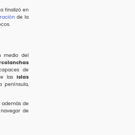
a finalizó en
ración
de la
ecos.
n medio del
rcolanchas
 capaces de
de las
Islas
 península,
, además de
y navegar de