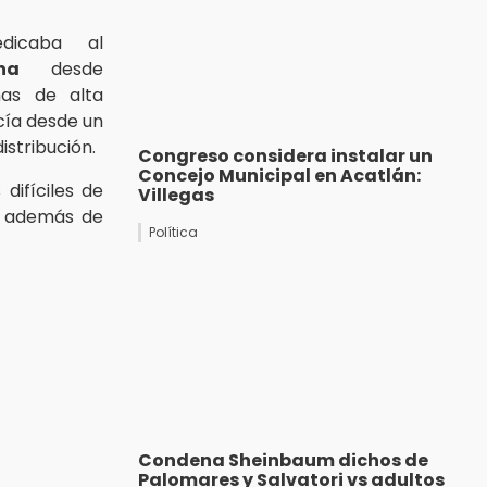
dicaba al
na
desde
chas de alta
cía desde un
istribución.
Congreso considera instalar un
Concejo Municipal en Acatlán:
 difíciles de
Villegas
s, además de
Política
Condena Sheinbaum dichos de
Palomares y Salvatori vs adultos