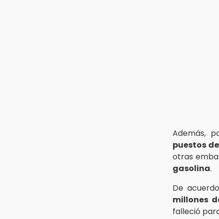
15:12
Puebla vibrará con una noche de
fútbol, béisbol y basquetbol
14:54
Padres denuncian presunto
hallazgo de droga en
telesecundaria de Chicontla
Además, pa
puestos de
otras embar
gasolina
.
De acuerdo
millones d
falleció par