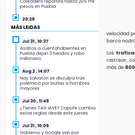
Coleadero repartirá hasta 205 mil
pesos en Puebla
20:26
Hombre es asesinado a balazos
MÁS LEIDAS
en el centro de Tenampulco
velocidad p
barco nodriz
Jul 31 , 10:37
19:49
Asaltos a cuentahabientes en
BUAP pagó 74 millones por 25
Los
trafic
Puebla dejan 3 heridos y robo
nuevos autobuses del STU
millonario
rastrear, c
más de
800
19:33
Aug 2 , 14:07
Hallan sin vida a mujer y sus dos
Nay Salvatori se disculpa tras
hijos en vivienda de Huauchinango
polémica por burlas a hombres
mayores
19:27
Identifican a dos hermanos
Jul 30 , 11:49
asesinados cerca de la Central de
¿Tienes TAG IAVE? Capufe cambia
Abastos de Huixcolotla
estas reglas desde este jueves
19:22
Jul 31 , 10:05
Supervisa rectora Lilia Cedillo
Gobierno y Google van por
proceso de inscripción del nivel