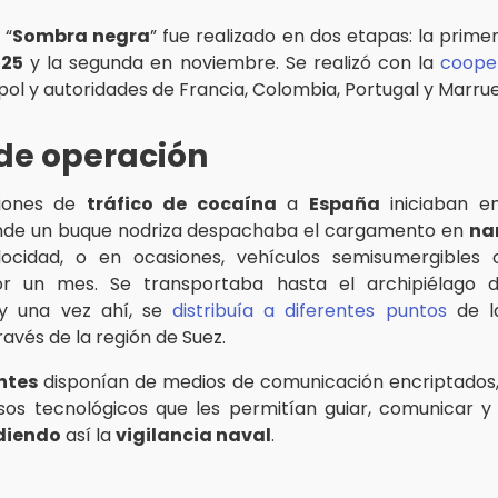
 “
Sombra negra
” fue realizado en dos etapas: la primer
025
y la segunda en noviembre. Se realizó con la
coope
pol y autoridades de Francia, Colombia, Portugal y Marru
de operación
ciones de
tráfico de cocaína
a
España
iniciaban e
nde un buque nodriza despachaba el cargamento en
na
locidad, o en ocasiones, vehículos semisumergibles
r un mes. Se transportaba hasta el archipiélago 
 y una vez ahí, se
distribuía a diferentes puntos
de la
través de la región de Suez.
ntes
disponían de medios de comunicación encriptados
sos tecnológicos que les permitían guiar, comunicar 
diendo
así la
vigilancia naval
.