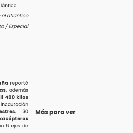
 el atlántico
to / Especial
paña
reportó
as,
además
il 400 kilos
 incautación
Más para ver
stres
, 30
xacópteros
n 6 ejes de