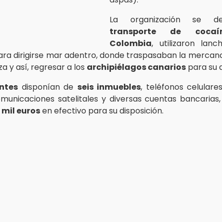
La organización se de
transporte de cocaí
Colombia
, utilizaron lan
ara dirigirse mar adentro, donde traspasaban la mercan
a y así, regresar a los
archipiélagos canarios
para su d
antes
disponían de
seis inmuebles
, teléfonos celulares
omunicaciones satelitales y diversas cuentas bancaria
 mil euros
en efectivo para su disposición.