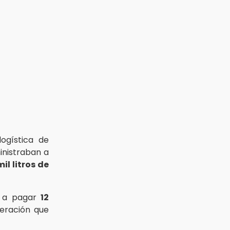
ogística de
nistraban a
mil litros de
on a pagar
12
peración que