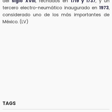
del
siglo XVIII
, fechados en
1719 y 1737
, y un
tercero electro-neumático inaugurado en
1973
,
considerado uno de los más importantes de
México. (LV)
TAGS