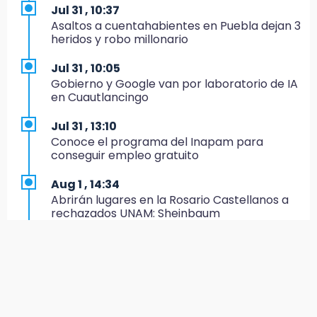
de Especialidades del Issstep
Jul 31 , 10:37
Asaltos a cuentahabientes en Puebla dejan 3
18:49
heridos y robo millonario
Sujeto asalta banco en Plaza Dorada tras
amenazar con supuesto explosivo
Jul 31 , 10:05
Gobierno y Google van por laboratorio de IA
18:43
en Cuautlancingo
Renuncia Norman Campos, responsable de
ciclovías de Chedraui
Jul 31 , 13:10
Conoce el programa del Inapam para
18:13
conseguir empleo gratuito
Pacientes trasplantados denuncian
desabasto de medicamentos en IMSS San
Aug 1 , 14:34
José
Abrirán lugares en la Rosario Castellanos a
rechazados UNAM: Sheinbaum
17:45
Procede obra del FAISPIAM en Zapotitlán
Jul 31 , 12:59
Salinas tras conflicto por predio
Aprovecha las Ferias de Paz con consultas
médicas gratis en Puebla
17:21
Prevalece trabajo infantil en Tehuacán,
Aug 2 , 15:36
cruceros los más reportados
Calendario lunar de agosto trae luna llena y