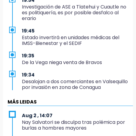
19:54
Investigación de ASE a Tlatehui y Cuautle no
es politiquería, es por posible desfalco al
erario
19:45
Estado invertirá en unidades médicas del
IMSS-Bienestar y el SEDIF
19:35
De la Vega niega venta de Bravos
19:34
Desalojan a dos comerciantes en Valsequillo
por invasión en zona de Conagua
19:18
MÁS LEIDAS
Bancada morenista, sin estrategia para
meter a Puebla en Ley de Egresos 2027
Aug 2 , 14:07
Nay Salvatori se disculpa tras polémica por
18:54
burlas a hombres mayores
Gobierno rehabilitará el drenaje del Hospital