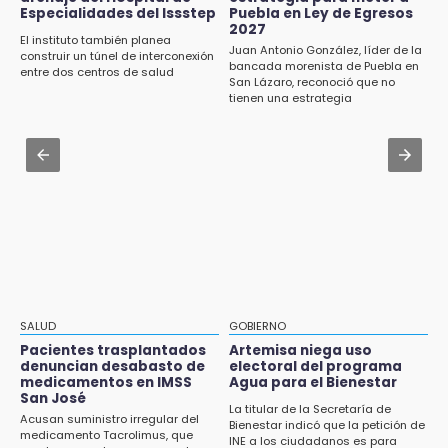
Certifícate como operador de transporte en
Especialidades del Issstep
Puebla en Ley de Egresos
Icatep
2027
15:08
El instituto también planea
Juan Antonio González, líder de la
Huitzilan de Serdán espera hasta 30 mil
construir un túnel de interconexión
Jul 31 , 13:35
bancada morenista de Puebla en
visitantes en feria
entre dos centros de salud
San Lázaro, reconoció que no
El mexicano Karim López firma contrato
tienen una estrategia
multianual con Memphis Grizzlies
15:07
Rastro de Atlixco descarta clembuterol y
Jul 31 , 15:22
alerta por mataderos clandestinos
Luis Miguel sorprende con su regreso como
imagen de Coca-Cola
15:03
Cholula estrena agenda cultural con siete
actividades
15:01
Gobierno de Puebla respaldará Concejo
Municipal de Acatlán si avala Congreso
SALUD
GOBIERNO
Pacientes trasplantados
Artemisa niega uso
14:56
denuncian desabasto de
electoral del programa
Regístrate a la clase gratuita de ballet con
medicamentos en IMSS
Agua para el Bienestar
San José
Elisa Carrillo en Puebla
La titular de la Secretaría de
Acusan suministro irregular del
Bienestar indicó que la petición de
medicamento Tacrolimus, que
14:43
INE a los ciudadanos es para