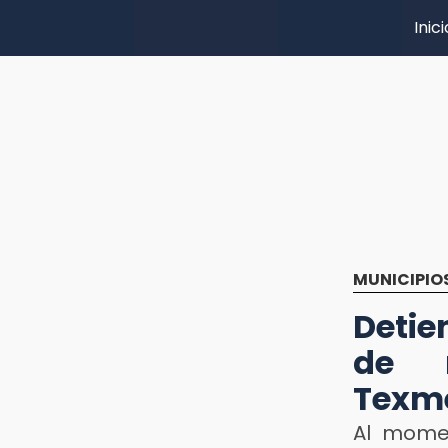
Inici
MUNICIPIO
Deti
de r
Texm
Al momen