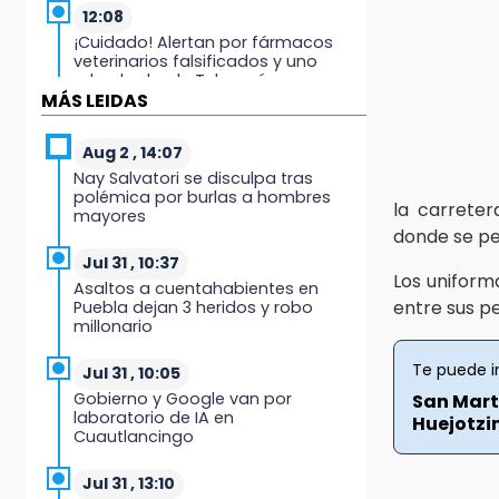
12:08
¡Cuidado! Alertan por fármacos
veterinarios falsificados y uno
robado desde Tehuacán
MÁS LEIDAS
12:03
Detienen a ex gobernador de
Aug 2 , 14:07
Guerrero por caso Ayotzinapa
Nay Salvatori se disculpa tras
polémica por burlas a hombres
la carreter
mayores
11:56
donde se pe
Comerciantes acusan favoritismo
y restricciones para vender elote
Jul 31 , 10:37
Los uniform
en Izúcar
Asaltos a cuentahabientes en
entre sus pe
Puebla dejan 3 heridos y robo
millonario
11:48
Paco Olmos exige reacción
Te puede i
inmediata tras la derrota de
Jul 31 , 10:05
Lobos Puebla
Gobierno y Google van por
San Mart
laboratorio de IA en
Huejotzin
Cuautlancingo
11:31
Aumentan 400 % denuncias por
robo en transporte público en 6
Jul 31 , 13:10