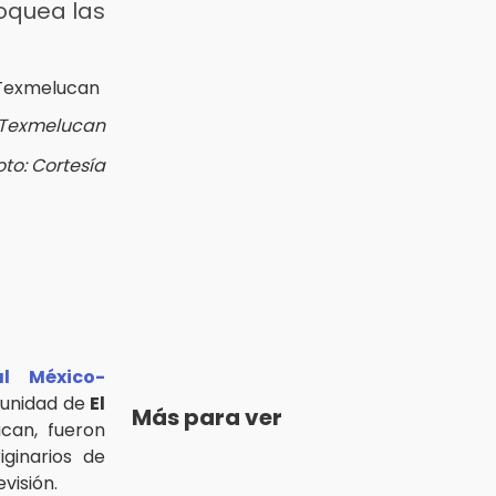
loquea las
n Texmelucan
oto: Cortesía
al México-
munidad de
El
Más para ver
can, fueron
ginarios de
visión.