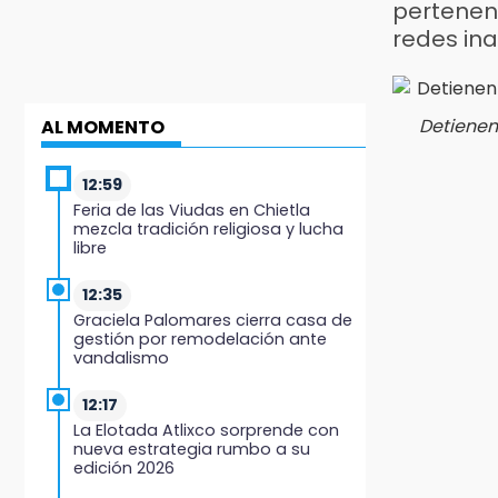
pertenenc
redes in
Detienen
AL MOMENTO
12:59
Feria de las Viudas en Chietla
mezcla tradición religiosa y lucha
libre
12:35
Graciela Palomares cierra casa de
gestión por remodelación ante
vandalismo
12:17
La Elotada Atlixco sorprende con
nueva estrategia rumbo a su
edición 2026