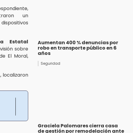
espondiente,
traron un
ispositivos
cía Estatal
Aumentan 400 % denuncias por
robo en transporte público en 6
visión sobre
años
de El Moral,
Seguridad
n
, localizaron
Graciela Palomares cierra casa
de gestión por remodelación ante