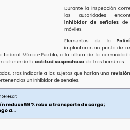
Durante la inspección corr
las autoridades encon
inhibidor de señales
de d
móviles.
Elementos de la
Poli
implantaron un punto de re
a federal México-Puebla, a la altura de la comunidad 
rcataron de la
actitud sospechosa
de tres hombres.
ados, tras indicarle a los sujetos que harían una
revisió
rtenencias un inhibidor de señales.
nteresar:
ín reduce 59 % robo a transporte de carga;
go a...