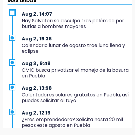
MÁS LEIDAS
17:24
Aug 2 , 14:07
El Quintalero: la panadería de Izúcar que
Nay Salvatori se disculpa tras polémica por
elabora pan de conejo para Santo Domingo
burlas a hombres mayores
17:20
Aug 2 , 15:36
Conductora se estampa contra vivienda y
Calendario lunar de agosto trae luna llena y
mata a trabajador en Tehuacán
eclipse
17:18
Aug 3 , 9:48
Advierten sanciones por estacionarse en
CMIC busca privatizar el manejo de la basura
avenida de Tlatlauquitepec
en Puebla
17:15
Aug 2 , 13:58
Profeco suspende Cimera Gym Club en
Calentadores solares gratuitos en Puebla, así
Cholula tras detectar cinco irregularidades
puedes solicitar el tuyo
16:51
Aug 2 , 12:19
Recuperan espacios deportivos en La
¿Eres emprendedora? Solicita hasta 20 mil
Libertad
pesos este agosto en Puebla