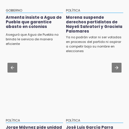
9:03
Aug 3 , 22:11
Muere Jorge Messi
CDH pide a Palomares y Nay Salvatori no
GOBIERNO
POLÍTICA
estigmatizar a adultos mayores
Armenta insiste a Agua de
Morena suspende
8:21
Puebla que garantice
derechos partidistas de
¡México vuelve a los Olímpicos!
abasto en colonias
Nayeli Salvatori y Graciela
Aug 2 , 10:42
Palomares
Cartonería da vida a la gastronomía en
Aseguró que Agua de Puebla no
Ya no podrán votar ni ser votadas
desfile de mojigangas de Atlixco 2026
brinda le servicio de manera
en procesos del partido ni aspirar
eficiente
a competir bajo su nombre en
Aug 3 , 18:05
elecciones
Gobierno busca nuevos vuelos para
aeropuerto; 4 de los 12 nuevos peligran
Aug 2 , 12:04
Gas LP baja en Puebla, aprovecha el precio
esta semana
POLÍTICA
POLÍTICA
Jorge Máynez pide unidad
José Luis García Parra