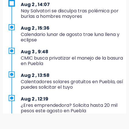
17:24
Aug 2 , 14:07
El Quintalero: la panadería de Izúcar que
Nay Salvatori se disculpa tras polémica por
elabora pan de conejo para Santo Domingo
burlas a hombres mayores
17:20
Aug 2 , 15:36
Conductora se estampa contra vivienda y
Calendario lunar de agosto trae luna llena y
mata a trabajador en Tehuacán
eclipse
17:18
Aug 3 , 9:48
Advierten sanciones por estacionarse en
CMIC busca privatizar el manejo de la basura
avenida de Tlatlauquitepec
en Puebla
17:15
Aug 2 , 13:58
Profeco suspende Cimera Gym Club en
Calentadores solares gratuitos en Puebla, así
Cholula tras detectar cinco irregularidades
puedes solicitar el tuyo
16:51
Aug 2 , 12:19
Recuperan espacios deportivos en La
¿Eres emprendedora? Solicita hasta 20 mil
Libertad
pesos este agosto en Puebla
16:45
Aug 2 , 12:34
Sheinbaum entrega tarjetas de Pensión
Alumnos de la AMIZ Puebla son forzados a