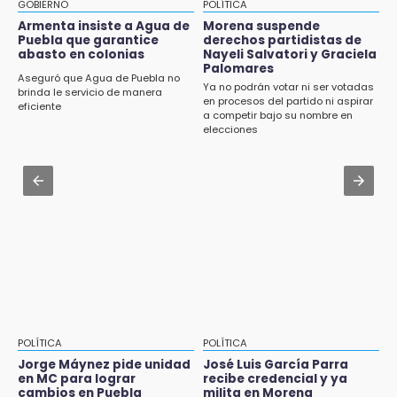
CDH pide a Palomares y Nay Salvatori no
GOBIERNO
POLÍTICA
estigmatizar a adultos mayores
Armenta insiste a Agua de
Morena suspende
8:21
Puebla que garantice
derechos partidistas de
¡México vuelve a los Olímpicos!
abasto en colonias
Nayeli Salvatori y Graciela
Aug 2 , 10:42
Palomares
Cartonería da vida a la gastronomía en
Aseguró que Agua de Puebla no
Ya no podrán votar ni ser votadas
desfile de mojigangas de Atlixco 2026
brinda le servicio de manera
en procesos del partido ni aspirar
eficiente
a competir bajo su nombre en
Aug 3 , 18:05
elecciones
Gobierno busca nuevos vuelos para
aeropuerto; 4 de los 12 nuevos peligran
Aug 2 , 12:04
Gas LP baja en Puebla, aprovecha el precio
esta semana
POLÍTICA
POLÍTICA
Jorge Máynez pide unidad
José Luis García Parra
en MC para lograr
recibe credencial y ya
cambios en Puebla
milita en Morena