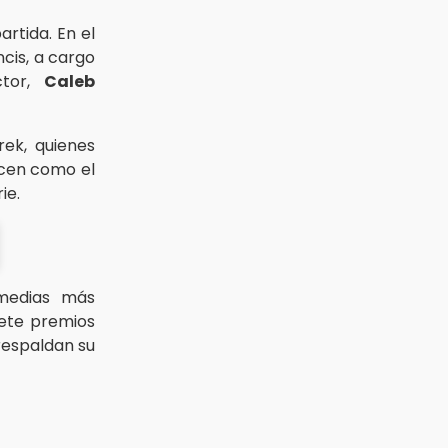
artida. En el
ncis, a cargo
ctor,
Caleb
ek, quienes
cen como el
ie.
medias más
siete premios
respaldan su