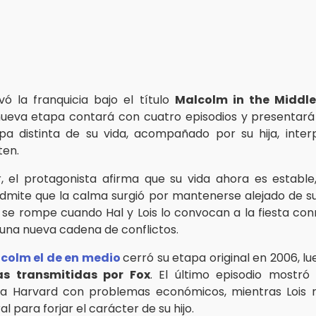
vó la franquicia bajo el título
Malcolm in the Middle: 
nueva etapa contará con cuatro episodios y presentar
a distinta de su vida, acompañado por su hija, inte
ten.
er, el protagonista afirma que su vida ahora es establ
dmite que la calma surgió por mantenerse alejado de su 
d se rompe cuando Hal y Lois lo convocan a la fiesta c
una nueva cadena de conflictos.
colm el de en medio
cerró su etapa original en 2006, l
s transmitidas por Fox
. El último episodio mostr
 a Harvard con problemas económicos, mientras Lois 
al para forjar el carácter de su hijo.