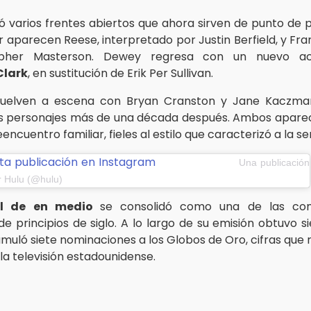
jó varios frentes abiertos que ahora sirven de punto de p
r aparecen Reese, interpretado por Justin Berfield, y Fra
opher Masterson. Dewey regresa con un nuevo a
Clark
, en sustitución de Erik Per Sullivan.
 vuelven a escena con Bryan Cranston y Jane Kaczmar
s personajes más de una década después. Ambos apare
encuentro familiar, fieles al estilo que caracterizó a la ser
ta publicación en Instagram
Una publicación
r Hulu (@hulu)
el de en medio
se consolidó como una de las co
de principios de siglo. A lo largo de su emisión obtuvo 
uló siete nominaciones a los Globos de Oro, cifras que 
la televisión estadounidense.