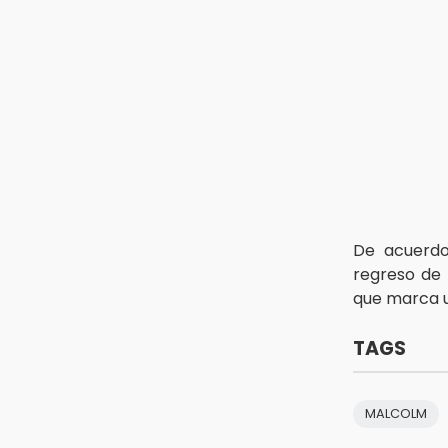
13:26
Ya instalan más de 2 mil luces
para fiestas patrias en el Centro
Histórico
12:55
Aranza López, la poblana que tocó
la gloria
De acuerdo 
regreso de
que marca un
TAGS
MALCOLM