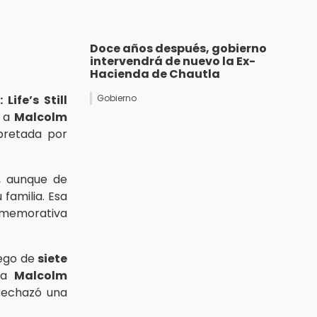
Doce años después, gobierno
intervendrá de nuevo la Ex-
Hacienda de Chautla
Life’s Still
Gobierno
á a
Malcolm
rpretada por
e, aunque de
familia. Esa
onmemorativa
uego de
siete
ó a
Malcolm
rechazó una