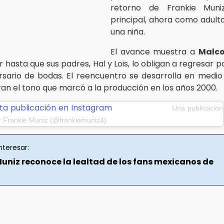
retorno de Frankie Muni
principal, ahora como adult
una niña.
El avance muestra a
Malc
r hasta que sus padres, Hal y Lois, lo obligan a regresar 
rsario de bodas. El reencuentro se desarrolla en medi
an el tono que marcó a la producción en los años 2000.
ta publicación en Instagram
Una publicación
r Frankie Muniz (@frankiemuniz4)
nteresar:
Muniz reconoce la lealtad de los fans mexicanos de