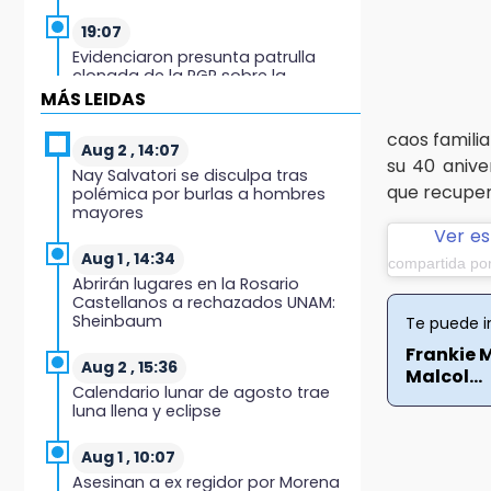
19:07
Evidenciaron presunta patrulla
clonada de la PGR sobre la
Cuacnopalan-Oaxaca
MÁS LEIDAS
caos familia
19:04
Aug 2 , 14:07
su 40 anive
Directora de Orquesta Symphonia
Nay Salvatori se disculpa tras
UDLAP dirige agrupaciones de talla
que recuper
polémica por burlas a hombres
internacional
mayores
Ver es
18:14
Aug 1 , 14:34
compartida po
EE. UU. Sub-20 avanza a la final de
Abrirán lugares en la Rosario
CONCACAF
Castellanos a rechazados UNAM:
Sheinbaum
Te puede i
17:50
Frankie 
Van 17 denuncias por delitos
Aug 2 , 15:36
Malcol...
ambientales, pero no hay
Calendario lunar de agosto trae
detenidos por incendios
luna llena y eclipse
17:01
Aug 1 , 10:07
Vecinos de Atlixco-Metepec
Asesinan a ex regidor por Morena
denuncian inseguridad en