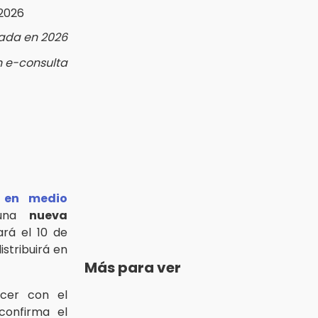
ada en 2026
n e-consulta
 en medio
 una
nueva
ará el 10 de
istribuirá en
Más para ver
ocer con el
 confirma el