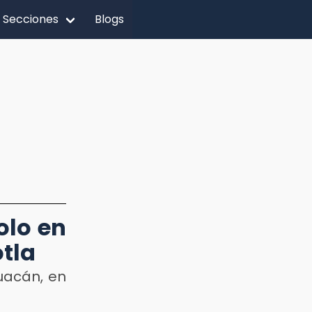
Secciones
Blogs
olo en
tla
uacán, en