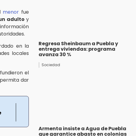
el
menor
fue
 un adulto
y
información
utoridades.
Regresa Sheinbaum a Puebla y
rdado en la
entrega viviendas: programa
ades locales
avanza 30 %
Sociedad
fundieron el
 permita dar
e
Armenta insiste a Agua de Puebla
que garantice abasto en colonias