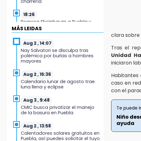
charrería
18:26
Regresa Sheinbaum a Puebla y
entrega viviendas: programa
MÁS LEIDAS
avanza 30 %
clara sobre 
Aug 2 , 14:07
18:11
Tras el rep
Nay Salvatori se disculpa tras
México hace historia: tricampeón
Unidad Ha
polémica por burlas a hombres
de Centroamericanos
mayores
iniciaron l
17:24
Aug 2 , 15:36
Habitantes 
El Quintalero: la panadería de
Calendario lunar de agosto trae
caso en red
Izúcar que elabora pan de conejo
luna llena y eclipse
para Santo Domingo
con el parad
Aug 3 , 9:48
17:20
CMIC busca privatizar el manejo
Te puede i
Conductora se estampa contra
de la basura en Puebla
vivienda y mata a trabajador en
Niño des
Tehuacán
ayuda
Aug 2 , 13:58
Calentadores solares gratuitos en
17:18
Puebla, así puedes solicitar el tuyo
Advierten sanciones por