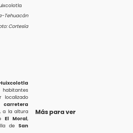
la-Tehuacán
oto: Cortesía
uixcolotla
 habitantes
 localizado
la
carretera
Más para ver
, a la altura
mo
El Moral
,
illa de
San