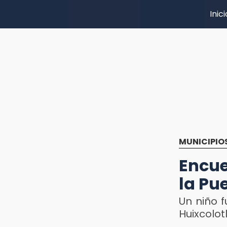
Inici
MUNICIPIO
Encue
la Pu
Un niño 
Huixcolot