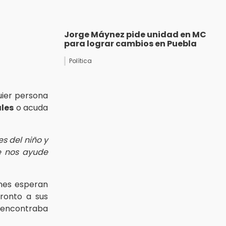
Jorge Máynez pide unidad en MC
para lograr cambios en Puebla
Política
uier persona
ales
o acuda
s del niño y
e nos ayude
enes esperan
ronto a sus
e encontraba