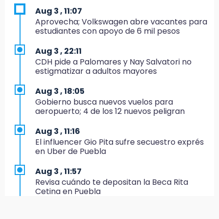
en carretera Acatzingo-El Seco
Aug 3 , 11:07
Aprovecha; Volkswagen abre vacantes para
9:30
estudiantes con apoyo de 6 mil pesos
Conoce los textiles de Hueyapan, nuevo
Patrimonio Cultural de Puebla
Aug 3 , 22:11
CDH pide a Palomares y Nay Salvatori no
9:21
estigmatizar a adultos mayores
Rescatan a niños tras aparatoso accidente
en la Vía Atlixcáyotl
Aug 3 , 18:05
Gobierno busca nuevos vuelos para
7:26
aeropuerto; 4 de los 12 nuevos peligran
Viudo de Karla Valeria señala a suegros de
violencia contra ella
Aug 3 , 11:16
El influencer Gio Pita sufre secuestro exprés
22:01
en Uber de Puebla
¡La lluvia frena a los Pericos!
Aug 3 , 11:57
21:29
Revisa cuándo te depositan la Beca Rita
Austin FC hunde al Puebla con hat-trick de
Cetina en Puebla
Uzuni
Aug 4 , 7:27
19:27