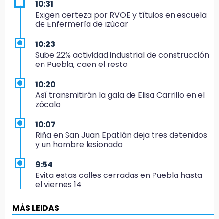
10:31
Exigen certeza por RVOE y títulos en escuela
de Enfermería de Izúcar
10:23
Sube 22% actividad industrial de construcción
en Puebla, caen el resto
10:20
Así transmitirán la gala de Elisa Carrillo en el
zócalo
10:07
Riña en San Juan Epatlán deja tres detenidos
y un hombre lesionado
9:54
Evita estas calles cerradas en Puebla hasta
el viernes 14
9:47
MÁS LEIDAS
Asesinan a balazos a hombre de Tlachichuca