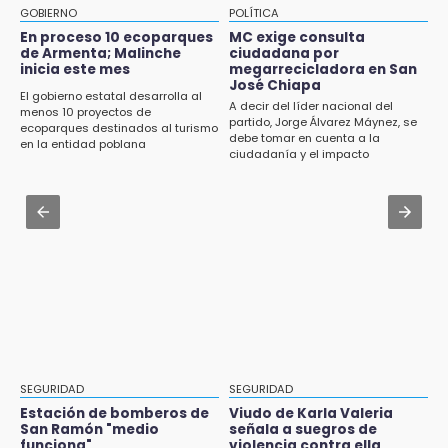
Prepárate para el regreso a clases en la
Tri Sub-23 aplasta y avanza
GOBIERNO
POLÍTICA
BUAP este lunes
En proceso 10 ecoparques
MC exige consulta
Aug 5 , 7:29
de Armenta; Malinche
ciudadana por
14:26
inicia este mes
megarrecicladora en San
Matan al influencer Cesar Gastelum en
Dos peregrinas resultan heridas tras ser
José Chiapa
transmisión en Culiacán
El gobierno estatal desarrolla al
atropelladas en Chalchicomula de Sesma
A decir del líder nacional del
menos 10 proyectos de
partido, Jorge Álvarez Máynez, se
ecoparques destinados al turismo
Aug 4 , 17:09
debe tomar en cuenta a la
14:03
en la entidad poblana
ciudadanía y el impacto
Prepárate: así será el Simulacro Nacional
Soy una antes y después: Salvatori tras
ambiental
con epicentro en Puebla
proceso sancionador de Morena
Aug 4 , 18:01
13:58
Aguas negras reavivan polémica en Alpha 2
¡Celebró y cayó al túnel!
13:50
Familia de menor golpea a presunto
acosador sexual en Santa Lucía 5
13:49
SEGURIDAD
SEGURIDAD
Liz Sánchez niega cargo de Maribel Ruiz
dentro del PT en Huauchinango
Estación de bomberos de
Viudo de Karla Valeria
San Ramón "medio
señala a suegros de
funciona"
violencia contra ella