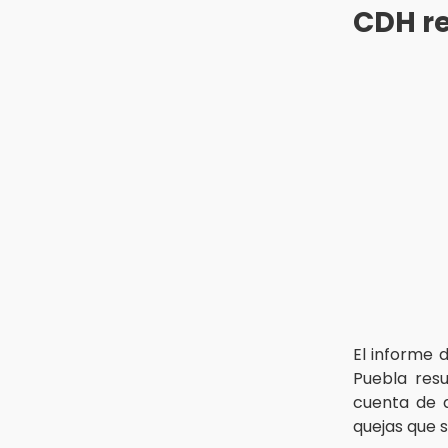
CDH re
Se acerca la justicia para Aldo
Padilla: Édgar sería sentenciado
en un mes
20:40
Coleadero repartirá hasta 205 mil
pesos en Puebla
20:26
Hombre es asesinado a balazos
en el centro de Tenampulco
El informe 
Puebla resu
cuenta de q
quejas que 