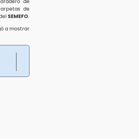
paradero de
arpetas de
 del
SEMEFO
.
gó a mostrar