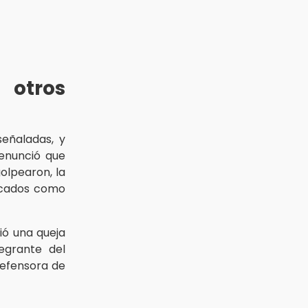
 otros
eñaladas, y
enunció que
olpearon, la
ficados como
ió una queja
egrante del
defensora de