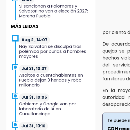
Si sancionan a Palomares y
Salvatori no van a elección 2027:
Morena Puebla
MÁS LEIDAS
13:24
por ciento d
Hongos de temporada alcanzan
los 300 pesos por kilo en
Aug 2 , 14:07
De acuerdo
Chalchicomula
Nay Salvatori se disculpa tras
quejas se 
polémica por burlas a hombres
mayores
12:59
hechos viol
Feria de las Viudas en Chietla
del servic
mezcla tradición religiosa y lucha
Jul 31 , 10:37
procedimien
libre
Asaltos a cuentahabientes en
familiares d
Puebla dejan 3 heridos y robo
millonario
12:35
En la mayo
Graciela Palomares cierra casa de
autoridad
gestión por remodelación ante
Jul 31 , 10:05
vandalismo
Gobierno y Google van por
desaparecid
laboratorio de IA en
Cuautlancingo
12:17
Te puede i
La Elotada Atlixco sorprende con
nueva estrategia rumbo a su
Jul 31 , 13:10
CDH reso