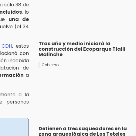
o sólo 38 de
ncluidos
, lo
que
una de
suelve (el 34
Tras año y medio iniciará la
a
CDH
, estas
construcción del Ecoparque Tlalli
lacionó con
Malinche
ción indebida
Gobierno
ilatación de
formación
a
amente a la
e personas
Detienen a tres saqueadores en la
zona arqueológica de Los Teteles