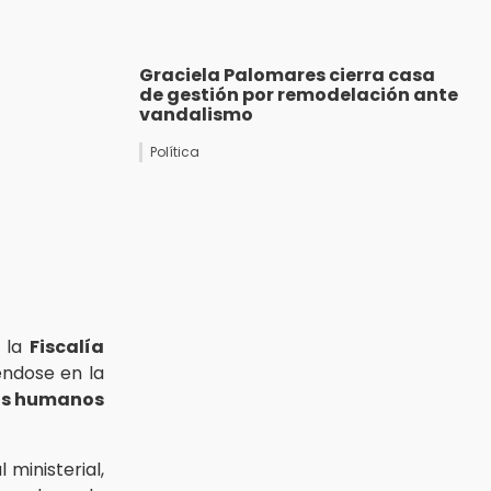
Graciela Palomares cierra casa
de gestión por remodelación ante
vandalismo
Política
, la
Fiscalía
éndose en la
hos humanos
 ministerial,