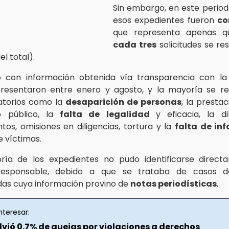
Sin embargo, en este period
esos expedientes fueron
co
que representa apenas 
cada tres
solicitudes se re
el total).
 con información obtenida vía transparencia con l
presentaron entre enero y agosto, y la mayoría se re
atorios como la
desaparición de personas
, la presta
io público, la
falta de legalidad
y eficacia, la d
tos, omisiones en diligencias, tortura y la
falta de in
e víctimas.
ría de los expedientes no pudo identificarse direct
 responsable, debido a que se trataba de casos d
as cuya información provino de
notas periodísticas
.
nteresar:
lvió 0.7% de quejas por violaciones a derechos