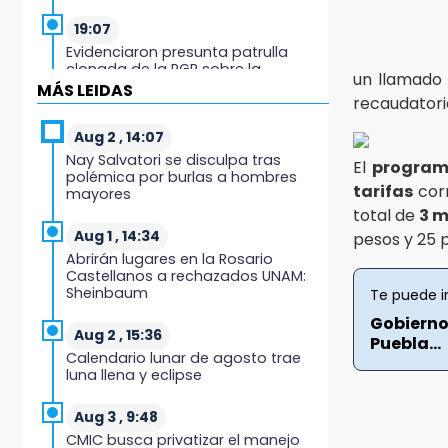
19:07
Evidenciaron presunta patrulla
clonada de la PGR sobre la
un llamado
Cuacnopalan-Oaxaca
MÁS LEIDAS
recaudatoria
19:04
Aug 2 , 14:07
Directora de Orquesta Symphonia
Nay Salvatori se disculpa tras
El
progra
UDLAP dirige agrupaciones de talla
polémica por burlas a hombres
internacional
tarifas
corr
mayores
total de
3 m
18:14
Aug 1 , 14:34
pesos y 25 
EE. UU. Sub-20 avanza a la final de
Abrirán lugares en la Rosario
CONCACAF
Castellanos a rechazados UNAM:
Sheinbaum
Te puede i
17:50
Gobierno
Van 17 denuncias por delitos
Aug 2 , 15:36
Puebla...
ambientales, pero no hay
Calendario lunar de agosto trae
detenidos por incendios
luna llena y eclipse
17:01
Aug 3 , 9:48
Vecinos de Atlixco-Metepec
CMIC busca privatizar el manejo
denuncian inseguridad en