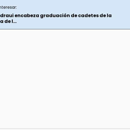
nteresar:
draui encabeza graduación de cadetes de la
de l...