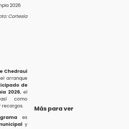
oto: Cortesía
e Chedraui
 el arranque
icipado de
pia 2026
, el
 así como
 recargos.
Más para ver
ograma
es
unicipal
y