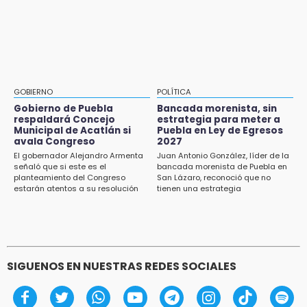
visitantes en feria
Prepárate para lluvias intensas por frente
frío en Puebla
15:07
Rastro de Atlixco descarta clembuterol y
alerta por mataderos clandestinos
15:03
GOBIERNO
POLÍTICA
Cholula estrena agenda cultural con siete
Gobierno de Puebla
Bancada morenista, sin
actividades
respaldará Concejo
estrategia para meter a
Municipal de Acatlán si
Puebla en Ley de Egresos
15:01
avala Congreso
2027
Gobierno de Puebla respaldará Concejo
El gobernador Alejandro Armenta
Juan Antonio González, líder de la
señaló que si este es el
bancada morenista de Puebla en
Municipal de Acatlán si avala Congreso
planteamiento del Congreso
San Lázaro, reconoció que no
estarán atentos a su resolución
tienen una estrategia
14:56
Regístrate a la clase gratuita de ballet con
Elisa Carrillo en Puebla
14:43
SIGUENOS EN NUESTRAS REDES SOCIALES
Conductor de Atencingo resulta lesionado al
volcar en libramiento de Tepeojuma