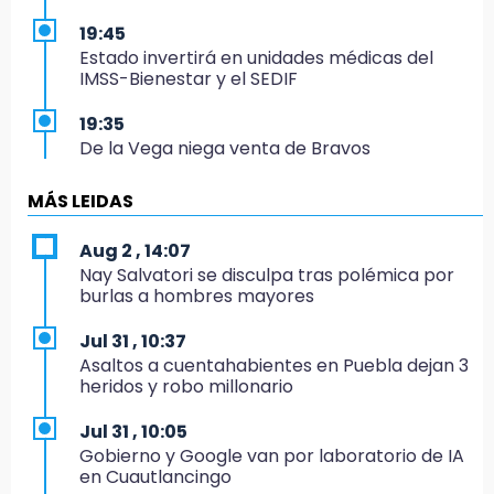
19:45
Estado invertirá en unidades médicas del
IMSS-Bienestar y el SEDIF
19:35
De la Vega niega venta de Bravos
19:34
MÁS LEIDAS
Desalojan a dos comerciantes en Valsequillo
por invasión en zona de Conagua
Aug 2 , 14:07
Nay Salvatori se disculpa tras polémica por
19:18
burlas a hombres mayores
Bancada morenista, sin estrategia para
meter a Puebla en Ley de Egresos 2027
Jul 31 , 10:37
Asaltos a cuentahabientes en Puebla dejan 3
18:54
heridos y robo millonario
Gobierno rehabilitará el drenaje del Hospital
de Especialidades del Issstep
Jul 31 , 10:05
Gobierno y Google van por laboratorio de IA
18:49
en Cuautlancingo
Sujeto asalta banco en Plaza Dorada tras