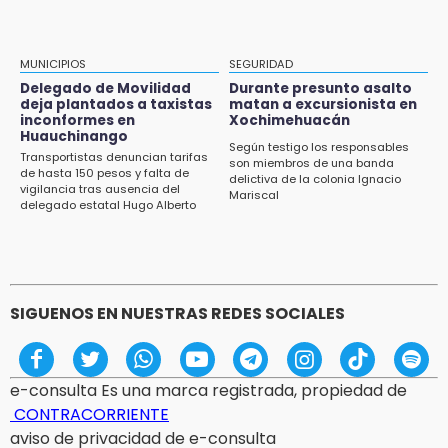
12:44
Precio del gas LP baja en Puebla, aprovecha
esta semana
MUNICIPIOS
SEGURIDAD
Delegado de Movilidad
Durante presunto asalto
12:32
deja plantados a taxistas
matan a excursionista en
inconformes en
Xochimehuacán
Puebla busca revancha en la Leagues Cup
Huauchinango
Según testigo los responsables
Transportistas denuncian tarifas
12:14
son miembros de una banda
de hasta 150 pesos y falta de
delictiva de la colonia Ignacio
Obed Vargas gana confianza con el Atlético
vigilancia tras ausencia del
Mariscal
delegado estatal Hugo Alberto
Gutiérrez Rangel
SIGUENOS EN NUESTRAS REDES SOCIALES
e-consulta Es una marca registrada, propiedad de
CONTRACORRIENTE
aviso de privacidad de e-consulta