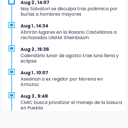
Aug 2 , 14:07
18:14
Nay Salvatori se disculpa tras polémica por
EE. UU. Sub-20 avanza a la final de
burlas a hombres mayores
CONCACAF
Aug 1 , 14:34
17:50
Abrirán lugares en la Rosario Castellanos a
Van 17 denuncias por delitos ambientales,
rechazados UNAM: Sheinbaum
pero no hay detenidos por incendios
Aug 2 , 15:36
17:01
Calendario lunar de agosto trae luna llena y
Vecinos de Atlixco-Metepec denuncian
eclipse
inseguridad en caminos alternos por obra
carretera
Aug 1 , 10:07
Asesinan a ex regidor por Morena en
16:52
Amozoc
Vacían negocio de ropa en Tehuacán;
pérdidas superan los 100 mil pesos
Aug 3 , 9:48
CMIC busca privatizar el manejo de la basura
16:49
en Puebla
Volcadura de tráiler provoca cierre total en
autopista Orizaba-Puebla
Aug 1 , 13:13
Feria de Teziutlán 2026: inicia con 16 días de