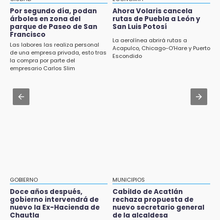
14:18
Alcaldesa exhibe patrullas tras polémico
Por segundo día, podan
Ahora Volaris cancela
Cañeros de Atencingo siguen sin recibir
accidente en Chiautzingo
árboles en zona del
rutas de Puebla a León y
pagos tras concluir la zafra
parque de Paseo de San
San Luis Potosí
Francisco
Aug 2 , 14:47
La aerolínea abrirá rutas a
14:06
Las labores las realiza personal
Gobierno de Puebla contrató al Inecol para
Acapulco, Chicago-O’Hare y Puerto
Piden ayuda en Chignahuapan para
de una empresa privada, esto tras
Escondido
elaborar la MIA del Cablebús
la compra por parte del
identificar a hombre hospitalizado
empresario Carlos Slim
Aug 2 , 12:34
14:03
Alumnos de la AMIZ Puebla son forzados a
IBERO Puebla abre sus puertas con la
reproducir violencias: activista
primera edición de FLIP
Aug 1 , 11:48
13:59
Huejotzingo tiene nuevo secretario de
Puebla, segundo nacional con tasa más alta
Seguridad Ciudadana: llega otro marino al
de muertes por diabetes
cargo
13:54
Falla convocatoria de inconformes de
GOBIERNO
MUNICIPIOS
Acatlán durante gira de Armenta en Chila
Doce años después,
Cabildo de Acatlán
gobierno intervendrá de
rechaza propuesta de
13:48
nuevo la Ex-Hacienda de
nuevo secretario general
Estado de México llevará su cultura al
Chautla
de la alcaldesa