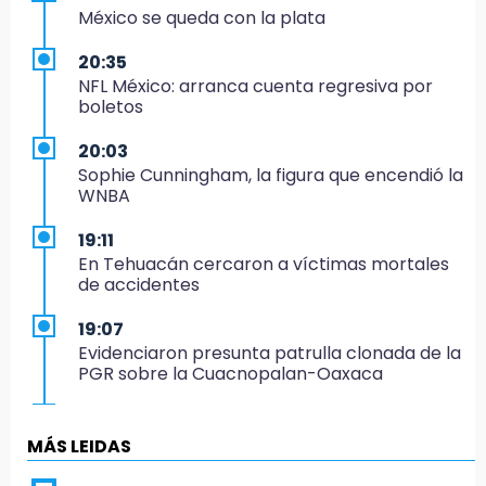
México se queda con la plata
20:35
NFL México: arranca cuenta regresiva por
boletos
20:03
Sophie Cunningham, la figura que encendió la
WNBA
19:11
En Tehuacán cercaron a víctimas mortales
de accidentes
19:07
Evidenciaron presunta patrulla clonada de la
PGR sobre la Cuacnopalan-Oaxaca
19:04
Directora de Orquesta Symphonia UDLAP
MÁS LEIDAS
dirige agrupaciones de talla internacional