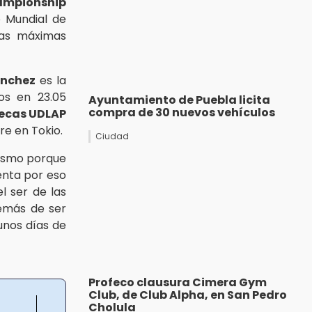
ampionship
 Mundial de
las máximas
ánchez
es la
os en 23.05
Ayuntamiento de Puebla licita
compra de 30 nuevos vehículos
ecas UDLAP
re en Tokio.
Ciudad
tismo porque
enta por eso
l ser de las
demás de ser
unos días de
Profeco clausura Cimera Gym
Club, de Club Alpha, en San Pedro
Cholula