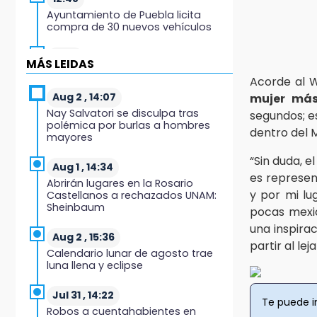
Ayuntamiento de Puebla licita
compra de 30 nuevos vehículos
12:08
MÁS LEIDAS
¿Buscas apoyo para útiles?
Acorde al W
Regístralo en la Beca Rita Cetina y
recibe 2,500 pesos
Aug 2 , 14:07
mujer más
Nay Salvatori se disculpa tras
segundos; es
polémica por burlas a hombres
12:07
dentro del M
mayores
Profeco clausura Cimera Gym
Club, de Club Alpha, en San Pedro
“Sin duda, 
Cholula
Aug 1 , 14:34
es represen
Abrirán lugares en la Rosario
y por mi lu
Castellanos a rechazados UNAM:
12:06
Sheinbaum
pocas mexi
Toma precauciones por lluvias
fuertes en Puebla este fin de
una inspira
semana
Aug 2 , 15:36
partir al lej
Calendario lunar de agosto trae
luna llena y eclipse
11:47
¿Vas a remodelar? Infonavit te
presta hasta 71 mil pesos en 2026
Jul 31 , 14:22
Te puede i
Robos a cuentahabientes en