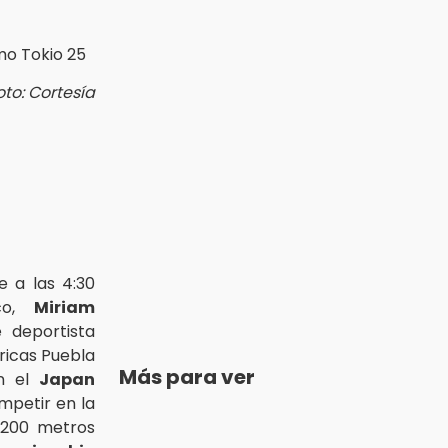
oto: Cortesía
e a las 4:30
ico,
Miriam
e deportista
ricas Puebla
Más para ver
en el
Japan
petir en la
 200 metros