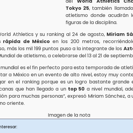
del
World Athletics Ch
Tokyo 25
, también llamado
atletismo donde acudirán 
figuras de la disciplina.
orld Athletics y su ranking al 24 de agosto,
Miriam S
 rápida de México
en los 200 metros, recorriéndol
o, más los mil 199 puntos puso a la integrante de los
Azt
undial de atletismo, a celebrarse del 13 al 21 de septiemb
el mundial es el fin perfecto para esta temporada de atle
tar a México en un evento de alto nivel, estoy muy cont
gar en el ranking porque es un logro bastante grande e
canas que han llegado a un
top 50
a nivel mundial, a
ción para muchas personas”, expresó Miriam Sánchez, a 
ano oriente.
nteresar: