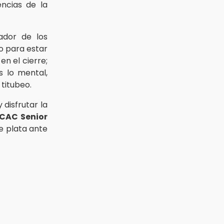
encias de la
ador de los
o para estar
en el cierre;
s lo mental,
titubeo.
 disfrutar la
CAC Senior
e plata ante