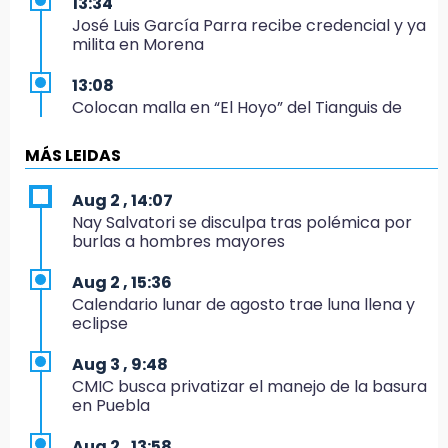
13:34
José Luis García Parra recibe credencial y ya
milita en Morena
13:08
Colocan malla en “El Hoyo” del Tianguis de
Texmelucan por presunto mandato judicial
MÁS LEIDAS
12:02
¡México cierra con oro en natación artística!
Aug 2 , 14:07
Nay Salvatori se disculpa tras polémica por
11:24
burlas a hombres mayores
Morena suspende derechos partidistas de
Nayeli Salvatori y Graciela Palomares
Aug 2 , 15:36
Calendario lunar de agosto trae luna llena y
10:49
eclipse
Denuncian ola de robos y falta de patrullaje
en San Baltazar Campeche
Aug 3 , 9:48
CMIC busca privatizar el manejo de la basura
10:06
en Puebla
¡Comienza el camino! Pericos abre la serie
ante Campeche
Aug 2 , 13:58