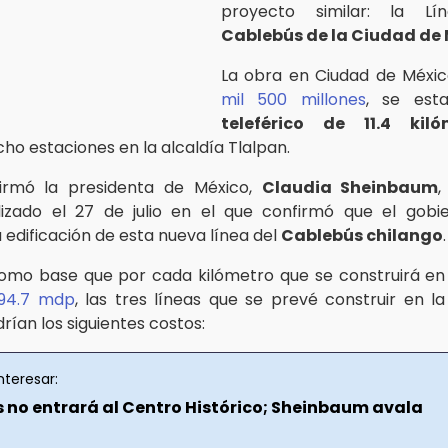
proyecto similar: la L
Cablebús de la Ciudad de
La obra en Ciudad de Méxi
mil 500 millones
, se est
teleférico de 11.4 kiló
cho estaciones en la alcaldía Tlalpan.
firmó la presidenta de México,
Claudia Sheinbaum
,
izado el 27 de julio en el que confirmó que el gobi
a edificación de esta nueva línea del
Cablebús chilango
.
mo base que por cada kilómetro que se construirá e
394.7 mdp
, las tres líneas que se prevé construir en l
rían los siguientes costos:
nteresar:
 no entrará al Centro Histórico; Sheinbaum avala