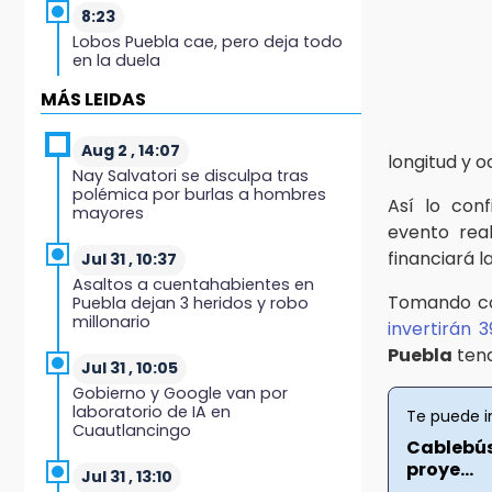
8:23
Lobos Puebla cae, pero deja todo
en la duela
MÁS LEIDAS
8:07
Ahora Volaris cancela rutas de
Puebla a León y San Luis Potosí
Aug 2 , 14:07
longitud y o
Nay Salvatori se disculpa tras
polémica por burlas a hombres
7:58
Así lo con
mayores
Portland golea al Puebla en la
evento real
Leagues Cup
financiará l
Jul 31 , 10:37
Asaltos a cuentahabientes en
7:42
Tomando co
Puebla dejan 3 heridos y robo
México y Perú reanudan relaciones
millonario
invertirán 
tras salvoconducto a Betssy
Chávez
Puebla
tend
Jul 31 , 10:05
Gobierno y Google van por
21:58
laboratorio de IA en
Te puede i
¡México, campeón de oro!
Cuautlancingo
Cablebús
21:26
proye...
Jul 31 , 13:10
Mezcal y artesanías de palma