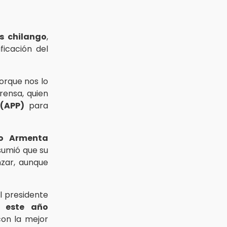
s chilango
,
ficación del
rque nos lo
rensa, quien
 (APP)
para
ro Armenta
sumió que su
ar, aunque
l presidente
a,
este año
con la mejor