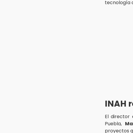
Tras año y medio arrancará
tecnología 
construcción del Ecoparque Tlalli-
Malinche
16:01
Artemisa niega uso electoral del
programa Agua para el Bienestar
15:57
Texmelucan abren convocatoria
de Huertos de Traspatio para
grupos vulnerables
INAH r
El director
Puebla,
Ma
proyectos q