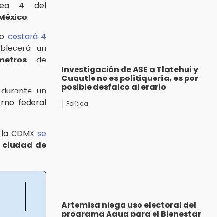
ínea 4 del
 México
.
co
costará 4
ablecerá un
metros
de
Investigación de ASE a Tlatehui y
Cuautle no es politiquería, es por
posible desfalco al erario
 durante un
erno federal
Política
n la CDMX
se
a
ciudad de
Artemisa niega uso electoral del
programa Agua para el Bienestar