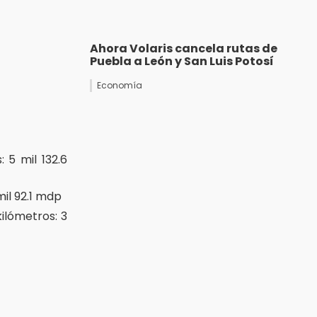
Ahora Volaris cancela rutas de
Puebla a León y San Luis Potosí
Economía
 5 mil 132.6
mil 92.1 mdp
ilómetros: 3