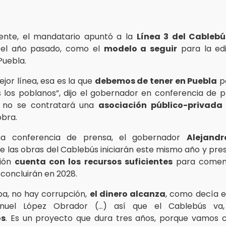
nte, el mandatario apuntó a la
Línea 3 del Cablebú
 el año pasado, como el
modelo a seguir
para la edi
Puebla.
ejor línea, esa es la que
debemos de tener en Puebla
po
os poblanos”, dijo el gobernador en conferencia de p
e no se contratará una
asociación público-privada
obra.
na conferencia de prensa, el gobernador
Alejand
e las obras del Cablebús iniciarán este mismo año y pre
ción
cuenta con los recursos suficientes
para comenz
 concluirán en 2028.
pa, no hay corrupción,
el dinero alcanza
, como decía e
nuel López Obrador (...) así que el Cablebús v
s
. Es un proyecto que dura tres años, porque vamos 