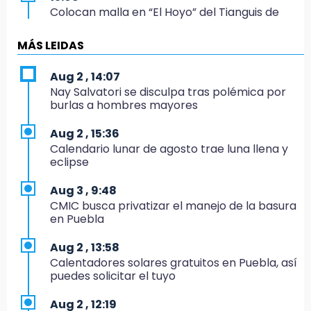
Colocan malla en “El Hoyo” del Tianguis de
Texmelucan por presunto mandato judicial
MÁS LEIDAS
12:02
¡México cierra con oro en natación artística!
Aug 2 , 14:07
Nay Salvatori se disculpa tras polémica por
11:24
burlas a hombres mayores
Morena suspende derechos partidistas de
Nayeli Salvatori y Graciela Palomares
Aug 2 , 15:36
Calendario lunar de agosto trae luna llena y
10:49
eclipse
Denuncian ola de robos y falta de patrullaje
en San Baltazar Campeche
Aug 3 , 9:48
CMIC busca privatizar el manejo de la basura
10:06
en Puebla
¡Comienza el camino! Pericos abre la serie
ante Campeche
Aug 2 , 13:58
Calentadores solares gratuitos en Puebla, así
9:18
puedes solicitar el tuyo
Sheinbaum llega a Puebla para encabezar
programas de vivienda y reforestación
Aug 2 , 12:19