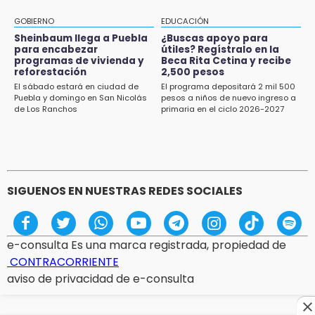
16:01
GOBIERNO
EDUCACIÓN
¡El Lobo Mexicano está de vuelta!
Sheinbaum llega a Puebla
¿Buscas apoyo para
para encabezar
útiles? Regístralo en la
programas de vivienda y
Beca Rita Cetina y recibe
15:49
reforestación
2,500 pesos
Indigna a madre de Karla Valeria publicación
El sábado estará en ciudad de
El programa depositará 2 mil 500
de su yerno Yeudiel
Puebla y domingo en San Nicolás
pesos a niños de nuevo ingreso a
de Los Ranchos
primaria en el ciclo 2026-2027
SIGUENOS EN NUESTRAS REDES SOCIALES
e-consulta Es una marca registrada, propiedad de
CONTRACORRIENTE
aviso de privacidad de e-consulta