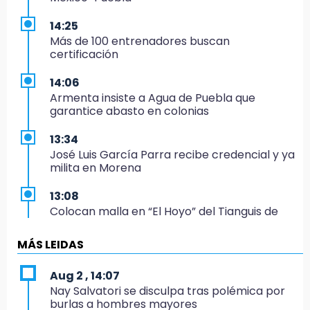
14:25
Más de 100 entrenadores buscan
certificación
14:06
Armenta insiste a Agua de Puebla que
garantice abasto en colonias
13:34
José Luis García Parra recibe credencial y ya
milita en Morena
13:08
Colocan malla en “El Hoyo” del Tianguis de
Texmelucan por presunto mandato judicial
MÁS LEIDAS
12:02
¡México cierra con oro en natación artística!
Aug 2 , 14:07
Nay Salvatori se disculpa tras polémica por
11:24
burlas a hombres mayores