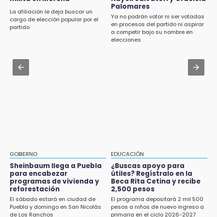
Aug 2 , 10:42
Por segundo día, podan árboles en zona del
Palomares
Cartonería da vida a la gastronomía en
La afiliación le deja buscar un
parque de Paseo de San Francisco
Ya no podrán votar ni ser votadas
desfile de mojigangas de Atlixco 2026
cargo de elección popular por el
en procesos del partido ni aspirar
partido
a competir bajo su nombre en
16:30
Aug 3 , 22:11
elecciones
Delegado de Bienestar ofrece asamblea de
CDH pide a Palomares y Nay Salvatori no
Morena en oficinas de Cohuecan
estigmatizar a adultos mayores
16:13
Aug 2 , 12:04
Cabildo de Acatlán rechaza propuesta de
Gas LP baja en Puebla, aprovecha el precio
nuevo secretario general de la alcaldesa
esta semana
GOBIERNO
EDUCACIÓN
Sheinbaum llega a Puebla
¿Buscas apoyo para
para encabezar
útiles? Regístralo en la
programas de vivienda y
Beca Rita Cetina y recibe
reforestación
2,500 pesos
El sábado estará en ciudad de
El programa depositará 2 mil 500
Puebla y domingo en San Nicolás
pesos a niños de nuevo ingreso a
de Los Ranchos
primaria en el ciclo 2026-2027