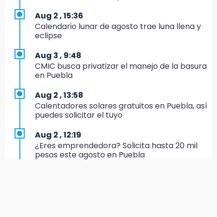
Morena suspende derechos partidistas de
Nayeli Salvatori y Graciela Palomares
Aug 2 , 15:36
Calendario lunar de agosto trae luna llena y
10:49
eclipse
Denuncian ola de robos y falta de patrullaje
en San Baltazar Campeche
Aug 3 , 9:48
CMIC busca privatizar el manejo de la basura
10:06
en Puebla
¡Comienza el camino! Pericos abre la serie
ante Campeche
Aug 2 , 13:58
Calentadores solares gratuitos en Puebla, así
9:18
puedes solicitar el tuyo
Sheinbaum llega a Puebla para encabezar
programas de vivienda y reforestación
Aug 2 , 12:19
¿Eres emprendedora? Solicita hasta 20 mil
9:03
pesos este agosto en Puebla
Muere Jorge Messi
Aug 1 , 17:55
8:21
Comprarán 119 motos y patrullas para el
¡México vuelve a los Olímpicos!
CECSNSP en Puebla
21:25
Aug 1 , 16:10