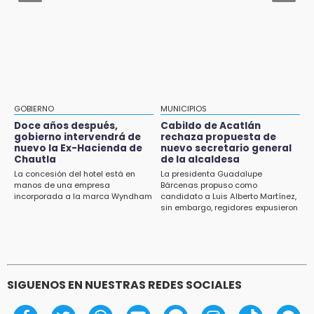
primera edición de FLIP
Aug 1 , 11:48
13:59
Huejotzingo tiene nuevo secretario de
Puebla, segundo nacional con tasa más alta
Seguridad Ciudadana: llega otro marino al
de muertes por diabetes
cargo
13:54
Falla convocatoria de inconformes de
GOBIERNO
MUNICIPIOS
Acatlán durante gira de Armenta en Chila
Doce años después,
Cabildo de Acatlán
gobierno intervendrá de
rechaza propuesta de
13:48
nuevo la Ex-Hacienda de
nuevo secretario general
Estado de México llevará su cultura al
Chautla
de la alcaldesa
Festival Cervantino 2026
La concesión del hotel está en
La presidenta Guadalupe
manos de una empresa
Bárcenas propuso como
incorporada a la marca Wyndham
candidato a Luis Alberto Martínez,
13:26
sin embargo, regidores expusieron
Ya instalan más de 2 mil luces para fiestas
su inconformidad ya que fue la
patrias en el Centro Histórico
única propuesta
12:55
Aranza López, la poblana que tocó la gloria
SIGUENOS EN NUESTRAS REDES SOCIALES