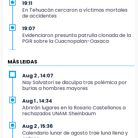
19:11
En Tehuacán cercaron a víctimas mortales
de accidentes
19:07
Evidenciaron presunta patrulla clonada de la
PGR sobre la Cuacnopalan-Oaxaca
19:04
Directora de Orquesta Symphonia UDLAP
MÁS LEIDAS
dirige agrupaciones de talla internacional
Aug 2 , 14:07
18:14
Nay Salvatori se disculpa tras polémica por
EE. UU. Sub-20 avanza a la final de
burlas a hombres mayores
CONCACAF
Aug 1 , 14:34
17:50
Abrirán lugares en la Rosario Castellanos a
Van 17 denuncias por delitos ambientales,
rechazados UNAM: Sheinbaum
pero no hay detenidos por incendios
Aug 2 , 15:36
17:01
Calendario lunar de agosto trae luna llena y
Vecinos de Atlixco-Metepec denuncian